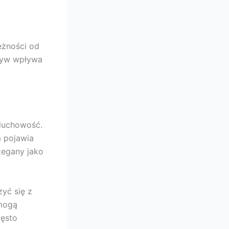
eżności od
ktyw wpływa
 duchowość.
m pojawia
zegany jako
yć się z
 mogą
zęsto