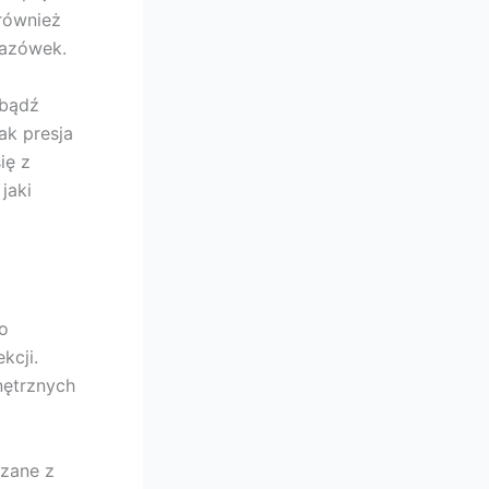
również
kazówek.
 bądź
ak presja
ię z
jaki
o
kcji.
nętrznych
ązane z