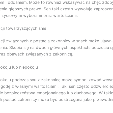
em i oddaniem. Może to również wskazywać na chęć zdob
enia głębszych prawd. Sen taki często wywołuje zaproszen
ad życiowymi wyborami oraz wartościami.
cji towarzyszących śnie
cji związanych z postacią zakonnicy w snach może ujawni
nienia. Skupia się na dwóch głównych aspektach: poczuciu s
oraz obawach związanych z zakonnicą.
okoju lub niepokoju
pokoju podczas snu z zakonnicą może symbolizować wewn
zgodę z własnymi wartościami. Taki sen często odzwiercie
ie bezpieczeństwa emocjonalnego lub duchowego. W taki
h postać zakonnicy może być postrzegana jako przewodni