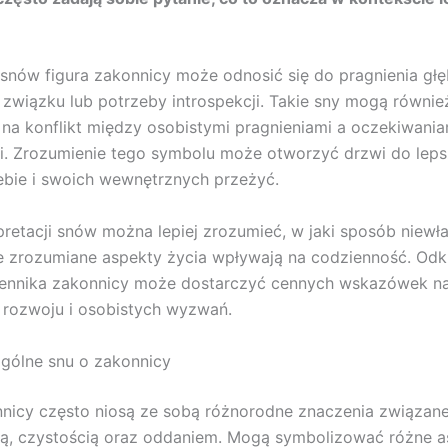
 snów figura zakonnicy może odnosić się do pragnienia gł
wiązku lub potrzeby introspekcji. Takie sny mogą równie
a konflikt między osobistymi pragnieniami a oczekiwania
i. Zrozumienie tego symbolu może otworzyć drzwi do lep
ebie i swoich wewnętrznych przeżyć.
rpretacji snów można lepiej zrozumieć, w jaki sposób niewł
e zrozumiane aspekty życia wpływają na codzienność. Odk
sennika zakonnicy może dostarczyć cennych wskazówek n
rozwoju i osobistych wyzwań.
gólne snu o zakonnicy
nicy często niosą ze sobą różnorodne znaczenia związane
ą, czystością oraz oddaniem. Mogą symbolizować różne a