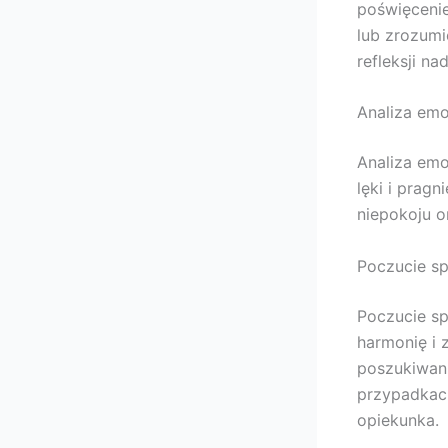
poświęceni
lub zrozumi
refleksji n
Analiza emo
Analiza emo
lęki i prag
niepokoju 
Poczucie sp
Poczucie s
harmonię i 
poszukiwan
przypadkac
opiekunka.