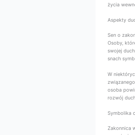
życia wewnę
Aspekty duc
Sen o zakon
Osoby, któr
swojej duch
snach symbo
W niektóry
związanego
osoba powi
rozwój duc
Symbolika c
Zakonnica w