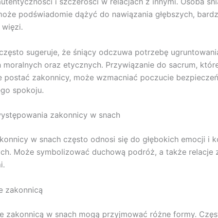
autentyczności i szczerości w relacjach z innymi. Osoba śn
może podświadomie dążyć do nawiązania głębszych, bardz
więzi.
zęsto sugeruje, że śniący odczuwa potrzebę ugruntowani
 moralnych oraz etycznych. Przywiązanie do sacrum, któr
e postać zakonnicy, może wzmacniać poczucie bezpieczeń
go spokoju.
występowania zakonnicy w snach
konnicy w snach często odnosi się do głębokich emocji i k
ch. Może symbolizować duchową podróż, a także relacje 
i.
ze zakonnicą
ze zakonnicą w snach mogą przyjmować różne formy. Częs