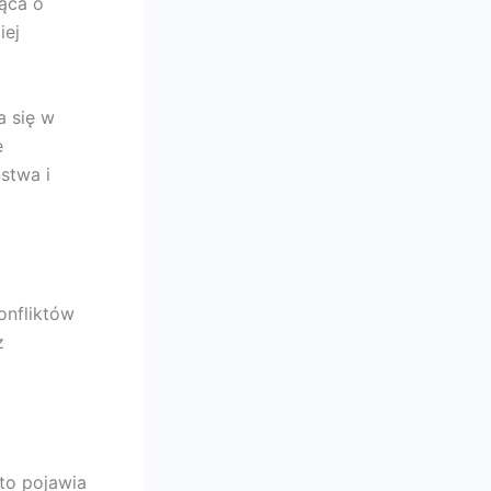
iąca o
iej
a się w
e
stwa i
onfliktów
z
to pojawia