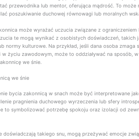
stać przewodnika lub mentor, oferująca mądrość. To może 
dlać poszukiwanie duchowej równowagi lub moralnych ws
konnica może wyrażać uczucia związane z ograniczeniem
czucia te mogą wynikać z osobistych doświadczeń, takich j
ub normy kulturowe. Na przykład, jeśli dana osoba zmaga s
 w życiu zawodowym, może to oddziaływać na sposób, w 
akonnicę we śnie.
nicą we śnie
nie bycia zakonnicą w snach może być interpretowane jak
lenie pragnienia duchowego wyrzeczenia lub sfery introspe
 to symbolizować potrzebę spokoju oraz izolacji od zew
re doświadczają takiego snu, mogą przeżywać emocje zwi