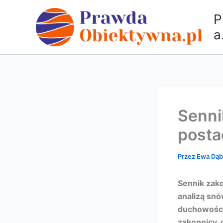
Przejdź
P
do
treści
a
Senni
posta
Przez
Ewa Dą
Sennik zak
analizą snó
duchowości
zakonnicy, 