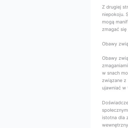
Z drugiej s
niepokoju. 
mogą manif
zmagać się 
Obawy zwią
Obawy związ
zmaganiami 
w snach mo
związane z
ujawniać w 
Doświadczen
społecznymi
istotna dla
wewnętrzny