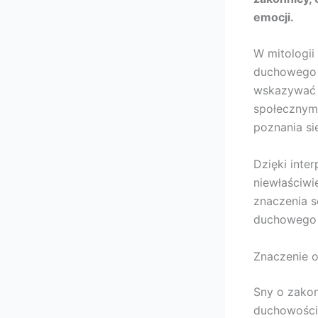
emocji.
W mitologii
duchowego z
wskazywać n
społecznym
poznania si
Dzięki inte
niewłaściwi
znaczenia 
duchowego 
Znaczenie o
Sny o zakon
duchowości