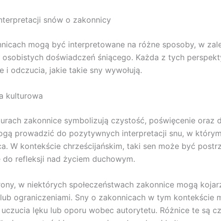
nterpretacji snów o zakonnicy
nicach mogą być interpretowane na różne sposoby, w zal
z osobistych doświadczeń śniącego. Każda z tych perspe
 i odczucia, jakie takie sny wywołują.
a kulturowa
turach zakonnice symbolizują czystość, poświęcenie oraz
gą prowadzić do pozytywnych interpretacji snu, w który
ca. W kontekście chrześcijańskim, taki sen może być postr
 do refleksji nad życiem duchowym.
trony, w niektórych społeczeństwach zakonnice mogą kojarz
lub ograniczeniami. Sny o zakonnicach w tym kontekście
czucia lęku lub oporu wobec autorytetu. Różnice te są c