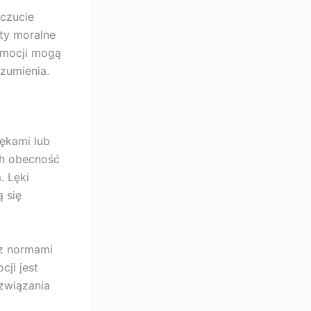
uczucie
kty moralne
emocji mogą
zumienia.
ękami lub
ch obecność
 Lęki
 się
 z normami
ji jest
ozwiązania