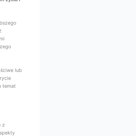
ębszego
ż
mi
szego
aściwe lub
rycie
a temat
 z
spekty