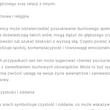
trznego oraz relacji z innymi.
howe i religijne
nicy może odzwierciedlać poszukiwanie duchowego spełni
e doświadczają takich snów, mogą dążyć do głębszego zr
owości lub szukać bliskości z wyższą siłą. Często postać
lizuje spokój, kontemplacyjność i równowagę emocjonaln
ch przypadkach sen ten może sugerować również poczucie
 z zaniedbaniem duchowych obowiązków. Może to być syg
nna zwrócić uwagę na swoje życie wewnętrzne i zainwest
howy.
zystości i oddania
 snach symbolizuje czystość i oddanie, co może wskazyw