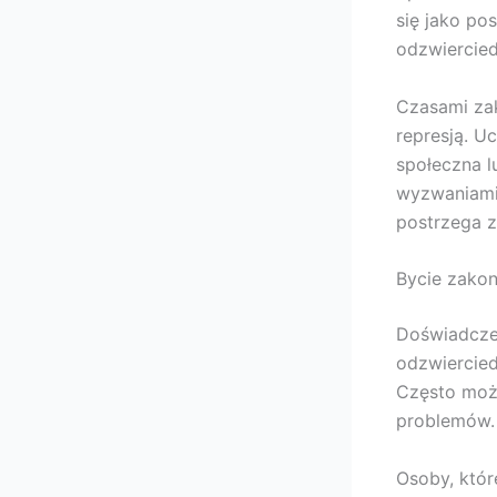
się jako po
odzwiercie
Czasami za
represją. U
społeczna l
wyzwaniami
postrzega z
Bycie zakon
Doświadcze
odzwiercied
Często może
problemów.
Osoby, któ