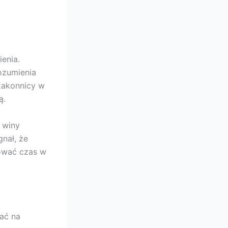
enia.
ozumienia
 zakonnicy w
ą.
 winy
nał, że
ować czas w
ać na