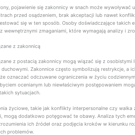
trony, pojawienie się zakonnicy w snach może wywoływać 
Strach przed osądzeniem, brak akceptacji lub nawet konfli
estować się w ten sposób. Osoby doświadczające takich 
z wewnętrznymi zmaganiami, które wymagają analizy i zro
zane z zakonnicą
ane z postacią zakonnicy mogą wiązać się z osobistymi l
duchowymi. Zakonnice często symbolizują restrykcje, a i
że oznaczać odczuwane ograniczenia w życiu codziennym.
 byciem ocenianym lub niewłaściwym postępowaniem mogą
takich sytuacjach.
ia życiowe, takie jak konflikty interpersonalne czy walka
, mogą dodatkowo potęgować te obawy. Analiza tych emoc
 zrozumienia ich źródeł oraz podjęcia kroków w kierunku r
ch problemów.