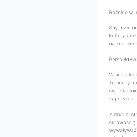
Różnice w i
Sny o zakon
kultury ora
na znaczenie
Perspektyw
W wielu kul
Te cechy mo
się zakonni
zaproszenie
Z drugiej s
surowością 
wywoływać u