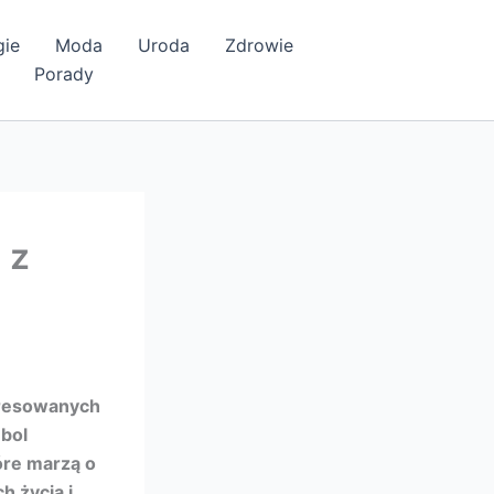
gie
Moda
Uroda
Zdrowie
Porady
 z
eresowanych
mbol
óre marzą o
h życia i