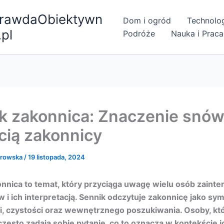
rawdaObiektywn
Dom i ogród
Technolo
.pl
Podróże
Nauka i Praca
k zakonnica: Znaczenie snów
cią zakonnicy
browska
/
19 listopada, 2024
onnica to temat, który przyciąga uwagę wielu osób zaint
w i ich interpretacją. Sennik odczytuje zakonnicę jako sy
, czystości oraz wewnętrznego poszukiwania. Osoby, kt
często zadają sobie pytanie, co to oznacza w kontekście ic