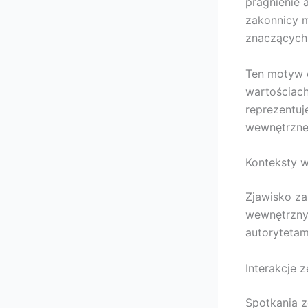
pragnienie 
zakonnicy 
znaczących 
Ten motyw c
wartościach
reprezentuj
wewnętrzne
Konteksty 
Zjawisko za
wewnętrzny
autorytetam
Interakcje 
Spotkania 