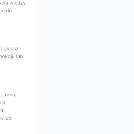
ycia wiedzy
ie do
ć głębsze
pokoju lub
ętrzną
dla
ch
k lub