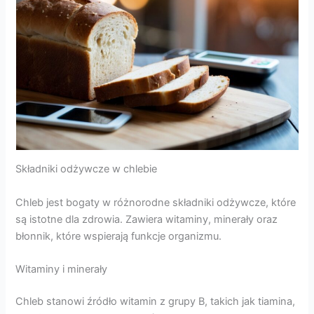
Składniki odżywcze w chlebie
Chleb jest bogaty w różnorodne składniki odżywcze, które
są istotne dla zdrowia. Zawiera witaminy, minerały oraz
błonnik, które wspierają funkcje organizmu.
Witaminy i minerały
Chleb stanowi źródło witamin z grupy B, takich jak tiamina,