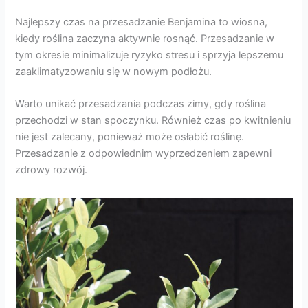
Najlepszy czas na przesadzanie Benjamina to wiosna,
kiedy roślina zaczyna aktywnie rosnąć. Przesadzanie w
tym okresie minimalizuje ryzyko stresu i sprzyja lepszemu
zaaklimatyzowaniu się w nowym podłożu.
Warto unikać przesadzania podczas zimy, gdy roślina
przechodzi w stan spoczynku. Również czas po kwitnieniu
nie jest zalecany, ponieważ może osłabić roślinę.
Przesadzanie z odpowiednim wyprzedzeniem zapewni
zdrowy rozwój.