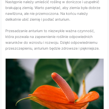
Następnie należy umieścić roślinę w doniczce i uzupełnić
brakującą ziemią. Warto pamiętać, aby ziemia była dobrze
nawilżona, ale nie przemoczona. Na końcu należy
delikatnie ubić ziemię i podlać anturium.
Przesadzanie anturium to niezwykle ważna czynność,
która pozwala na zapewnienie roślinie odpowiednich
warunków do wzrostu i rozwoju. Dzięki odpowiedniemu
przeszczepieniu, anturium będzie zdrowsze i piękniejsze.