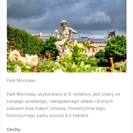
Park Monceau
Park Monceau, usytuowany w 8. dzielnicy, jest znany ze
swojego urokliwego, nieregularnego układu i licznych
statuami oraz małym rotundą. Powierzchnia tego
historycznego parku wynosi 8,2 hektara.
Cechy
: