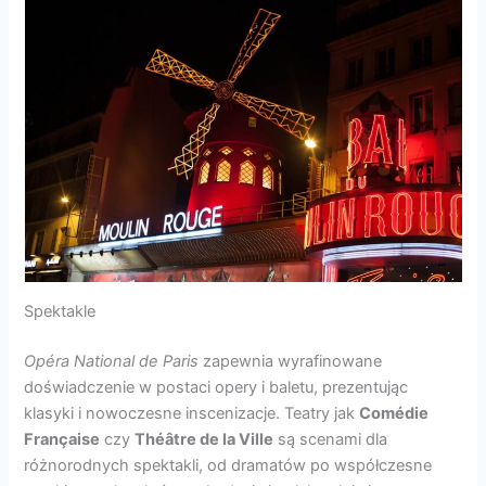
Spektakle
Opéra National de Paris
zapewnia wyrafinowane
doświadczenie w postaci opery i baletu, prezentując
klasyki i nowoczesne inscenizacje. Teatry jak
Comédie
Française
czy
Théâtre de la Ville
są scenami dla
różnorodnych spektakli, od dramatów po współczesne