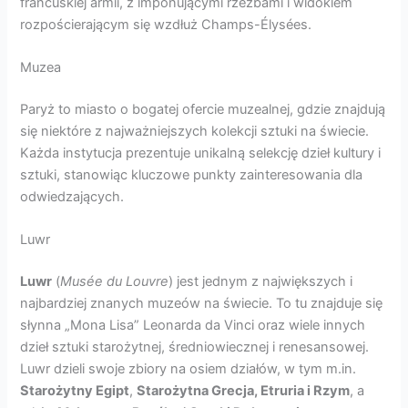
francuskiej armii, z imponującymi rzeźbami i widokiem
rozpościerającym się wzdłuż Champs-Élysées.
Muzea
Paryż to miasto o bogatej ofercie muzealnej, gdzie znajdują
się niektóre z najważniejszych kolekcji sztuki na świecie.
Każda instytucja prezentuje unikalną selekcję dzieł kultury i
sztuki, stanowiąc kluczowe punkty zainteresowania dla
odwiedzających.
Luwr
Luwr
(
Musée du Louvre
) jest jednym z największych i
najbardziej znanych muzeów na świecie. To tu znajduje się
słynna „Mona Lisa” Leonarda da Vinci oraz wiele innych
dzieł sztuki starożytnej, średniowiecznej i renesansowej.
Luwr dzieli swoje zbiory na osiem działów, w tym m.in.
Starożytny Egipt
,
Starożytna Grecja, Etruria i Rzym
, a