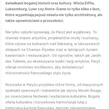
świadkami bogatej historii oraz kultury. Wieża Eiffla,
Luksemburg, Luwr czy Notre-Dame to tylko kilka z ikon,
które wypełniają pejzaż miasta nie tylko architekturą, ale
także opowieściami o przeszłości.
Nie tylko zabytki sprawiają, że Paryż jest wyjątkowy. To
również miasto artystów, projektantów mody i kucharzy,
które ożywa na bulwarach nad Sekwaną, w luksusowych
sklepach na Champs-Élysées oraz w tętniących życiem
kawiarniach i restauracjach. Od ogrodów, takich jak Jardin
des Tuileries, po ekskluzywne butiki i targi antyków, Paryż
oferuje mnóstwo możliwości, aby doświadczyć
różnorodności francuskiego stylu życia.
Rozrywka w Paryżu przybiera różne formy, od klasycznych
spektakli operowych i kabaretów jak słynny Moulin Rouge,
po nowoczesne festiwale i wydarzenia kulturalne. Bogata
oferta kulturalna i rozrywkowa harmonizuje tutaj z
tradycyjną kuchnią francuską, tworząc niezapomniane