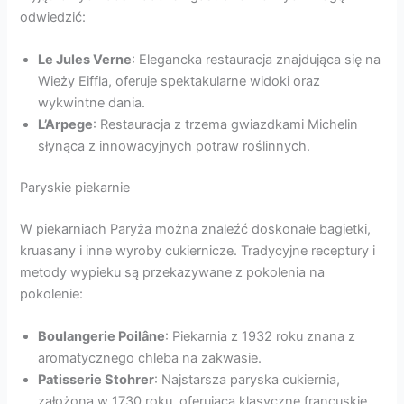
odwiedzić:
Le Jules Verne
: Elegancka restauracja znajdująca się na
Wieży Eiffla, oferuje spektakularne widoki oraz
wykwintne dania.
L’Arpege
: Restauracja z trzema gwiazdkami Michelin
słynąca z innowacyjnych potraw roślinnych.
Paryskie piekarnie
W piekarniach Paryża można znaleźć doskonałe bagietki,
kruasany i inne wyroby cukiernicze. Tradycyjne receptury i
metody wypieku są przekazywane z pokolenia na
pokolenie:
Boulangerie Poilâne
: Piekarnia z 1932 roku znana z
aromatycznego chleba na zakwasie.
Patisserie Stohrer
: Najstarsza paryska cukiernia,
założona w 1730 roku, oferująca klasyczne francuskie