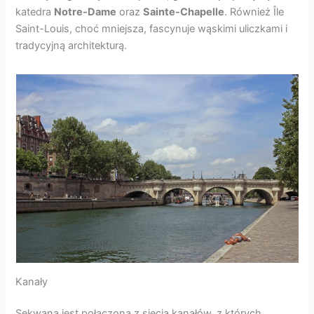
katedra
Notre-Dame
oraz
Sainte-Chapelle
. Również Île
Saint-Louis, choć mniejsza, fascynuje wąskimi uliczkami i
tradycyjną architekturą.
Kanały
Sekwana jest połączona z siecią kanałów, z których