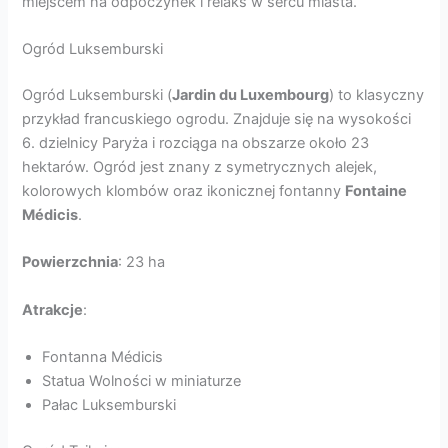
miejscem na odpoczynek i relaks w sercu miasta.
Ogród Luksemburski
Ogród Luksemburski (
Jardin du Luxembourg
) to klasyczny
przykład francuskiego ogrodu. Znajduje się na wysokości
6. dzielnicy Paryża i rozciąga na obszarze około 23
hektarów. Ogród jest znany z symetrycznych alejek,
kolorowych klombów oraz ikonicznej fontanny
Fontaine
Médicis
.
Powierzchnia
: 23 ha
Atrakcje
:
Fontanna Médicis
Statua Wolności w miniaturze
Pałac Luksemburski