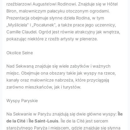
rzeźbiarzowi Auguste’owi Rodinowi. Znajduje się w Hôtel
Biron, malowniczym pałacyku otoczonym ogrodami.
Prezentacja obejmuje słynne dzieła Rodina, w tym
„Myśliciela” i „Pocałunek”, a także prace jego uczennicy,
Camille Claudel. Ogród jest równie atrakcyjny jak wnętrza,
pokazując niektóre z rzeźb artysty w plenerze.
Okolice Seine
Nad Sekwaną znajduje się wiele zabytków i ważnych
miejsc. Obejmuje ona obszary takie jak wyspy na rzece,
kanały oraz malownicze nabrzeża, które przyciągają
zarówno mieszkańców, jak i turystów.
Wyspy Paryskie
Na Sekwanie w Paryżu znajdują się dwie główne wyspy:
Île
de la Cité
i
Île Saint-Louis
. Île de la Cité jest sercem
starożytnego Paryża i miejscem, gdzie znajduje się słynna