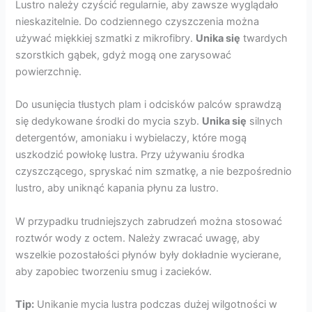
Lustro należy czyścić regularnie, aby zawsze wyglądało
nieskazitelnie. Do codziennego czyszczenia można
używać miękkiej szmatki z mikrofibry.
Unika się
twardych
szorstkich gąbek, gdyż mogą one zarysować
powierzchnię.
Do usunięcia tłustych plam i odcisków palców sprawdzą
się dedykowane środki do mycia szyb.
Unika się
silnych
detergentów, amoniaku i wybielaczy, które mogą
uszkodzić powłokę lustra. Przy używaniu środka
czyszczącego, spryskać nim szmatkę, a nie bezpośrednio
lustro, aby uniknąć kapania płynu za lustro.
W przypadku trudniejszych zabrudzeń można stosować
roztwór wody z octem. Należy zwracać uwagę, aby
wszelkie pozostałości płynów były dokładnie wycierane,
aby zapobiec tworzeniu smug i zacieków.
Tip:
Unikanie mycia lustra podczas dużej wilgotności w