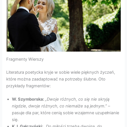
Fragmenty Wierszy
Literatura poetycka kryje w sobie wiele pięknych życzeń,
które można zaadaptować na potrzeby ślubne. Oto
przykłady fragmentów:
W. Szymborska:
„Dwoje różnych, co się nie skryją
nigdzie, dwoje różnych, co niemalże są jednym.”
–
pasuje dla par, które cenią sobie wzajemne uzupełnianie
się.
K. I. Gałczyński:
„Do miłości trzeba dwojga, do