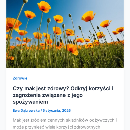
Zdrowie
Czy mak jest zdrowy? Odkryj korzyści i
zagrożenia związane z jego
spożywaniem
Ewa Dąbrowska
/
5 stycznia, 2026
Mak jest źródłem cennych składników odżywczych i
może przynieść wiele korzyści zdrowotnych.