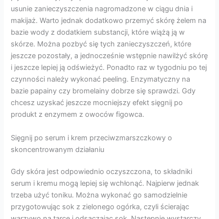
usunie zanieczyszczenia nagromadzone w ciągu dnia i
makijaż. Warto jednak dodatkowo przemyć skórę żelem na
bazie wody z dodatkiem substancji, które wiążą ją w
skórze. Można pozbyć się tych zanieczyszczeń, które
jeszcze pozostały, a jednocześnie wstępnie nawilżyć skórę
i jeszcze lepiej ją odświeżyć. Ponadto raz w tygodniu po tej
czynności należy wykonać peeling. Enzymatyczny na
bazie papainy czy bromelainy dobrze się sprawdzi. Gdy
chcesz uzyskać jeszcze mocniejszy efekt sięgnij po
produkt z enzymem z owoców figowca.
Sięgnij po serum i krem przeciwzmarszczkowy o
skoncentrowanym działaniu
Gdy skóra jest odpowiednio oczyszczona, to składniki
serum i kremu mogą lepiej się wchłonąć. Najpierw jednak
trzeba użyć toniku. Można wykonać go samodzielnie
przygotowując sok z zielonego ogórka, czyli ścierając
warzywo na tarce i odsączając sok. Następnie wystarczy