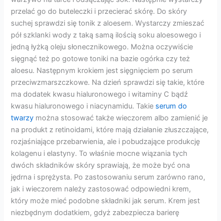
przelać go do buteleczki i przecierać skórę. Do skóry
suchej sprawdzi się tonik z aloesem. Wystarczy zmieszać
pół szklanki wody z taką samą ilością soku aloesowego i
jedną łyżką oleju słonecznikowego. Można oczywiście
sięgnąć też po gotowe toniki na bazie ogórka czy też
aloesu. Następnym krokiem jest sięgnięciem po serum
przeciwzmarszczkowe. Na dzień sprawdzi się takie, które
ma dodatek kwasu hialuronowego i witaminy C bądź
kwasu hialuronowego i niacynamidu. Takie
serum do
twarzy
można stosować także wieczorem albo zamienić je
na produkt z retinoidami, które mają działanie złuszczające,
rozjaśniające przebarwienia, ale i pobudzające produkcję
kolagenu i elastyny. To właśnie mocne wiązania tych
dwóch składników skóry sprawiają, że może być ona
jędrna i sprężysta. Po zastosowaniu serum zarówno rano,
jak i wieczorem należy zastosować odpowiedni krem,
który może mieć podobne składniki jak serum. Krem jest
niezbędnym dodatkiem, gdyż zabezpiecza barierę