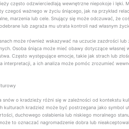
ieży często odzwierciedlają wewnętrzne niepokoje i lęki. 
ty czegoś ważnego w życiu śniącego, jak na przykład relac
alne, marzenia lub cele. Snujący się może odczuwać, że c
odebrane lub zagraża mu utrata kontroli nad własnym życi
snach może również wskazywać na uczucie zazdrości lub 
nnych. Osoba śniąca może mieć obawy dotyczące własnej w
twa. Często występujące emocje, takie jak strach lub złość
a interpretacji, a ich analiza może pomóc zrozumieć wewn
lturowy
ja snów o kradzieży różni się w zależności od kontekstu ku
h kulturach kradzież może być postrzegana jako symbol u
tości, duchowego osłabienia lub niskiego moralnego stanu
 może to oznaczać nagromadzenie dobra lub nieakceptowa