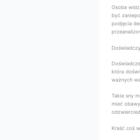
Osoba widz
być zaniepo
podjęcia de
przeanalizo
Doświadczy
Doświadczen
która dośw
ważnych wa
Takie sny m
mieć obawy 
odzwierciedl
Kraść coś w