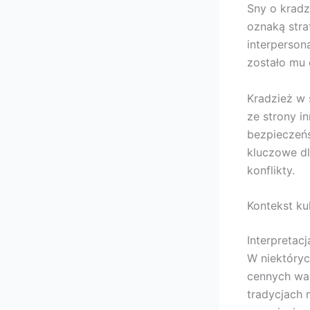
Sny o kradz
oznaką stra
interperson
zostało mu 
Kradzież w 
ze strony i
bezpieczeńs
kluczowe dl
konflikty.
Kontekst ku
Interpretac
W niektóryc
cennych war
tradycjach