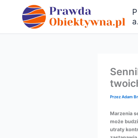
Przejdź
P
do
treści
a
Senni
twoic
Przez
Adam B
Marzenia se
może budzić
utraty kon
zastanawia 