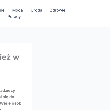
gie
Moda
Uroda
Zdrowie
Porady
ież w
radzieży
i się do
 Wiele osób
ą.