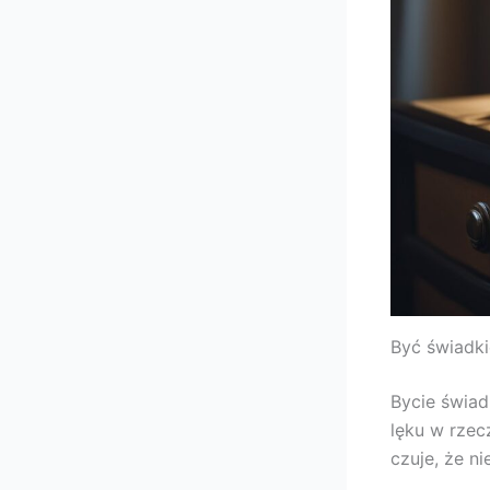
Być świadk
Bycie świad
lęku w rzec
czuje, że n