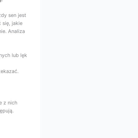
dy sen jest
się, jakie
ie. Analiza
ych lub lęk
zekazać.
e z nich
ępują.