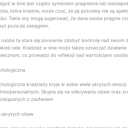
egoś w śnie jest często symbolem pragnienia lub niezasp
oba, która kradnie, może czuć, że jej potrzeby nie są speł
ści. Takie sny mogą sugerować, że dana osoba pragnie cz
być poza jej zasięgiem.
 osoba ta stara się ponownie zdobyć kontrolę nad swoim 
akieś cele. Kradzież w śnie może także oznaczać działani
ecznym, co prowadzi do refleksji nad wartościami osobis
chologiczna
chologiczna kradzieży kryje w sobie wiele ukrytych emocji
nterpersonalnych. Skupia się na odkrywaniu obaw oraz zr
związanych z zaufaniem.
 ukrytych obaw