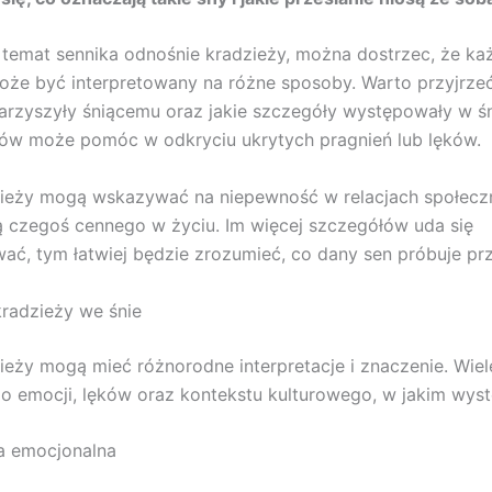
 temat sennika odnośnie kradzieży, można dostrzec, że każ
może być interpretowany na różne sposoby. Warto przyjrzeć 
rzyszyły śniącemu oraz jakie szczegóły występowały w śn
ów może pomóc w odkryciu ukrytych pragnień lub lęków.
ieży mogą wskazywać na niepewność w relacjach społeczn
ą czegoś cennego w życiu. Im więcej szczegółów uda się
ć, tym łatwiej będzie zrozumieć, co dany sen próbuje pr
radzieży we śnie
ieży mogą mieć różnorodne interpretacje i znaczenie. Wiel
do emocji, lęków oraz kontekstu kulturowego, w jakim wyst
ja emocjonalna