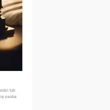
ości lub
ana osoba