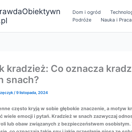
rawdaObiektywn
Dom i ogród
Technolo
.pl
Podróże
Nauka i Praca
k kradzież: Co oznacza kradz
h snach?
rzęczyk
/
9 listopada, 2024
nne często kryją w sobie głębokie znaczenie, a motyw k
 wiele emocji i pytań. Kradzież w snach zazwyczaj odnos
troli lub obaw związanych z bezpieczeństwem osobistym.
się, co oznaczają takie sny i jakie przesłanie niosą ze sob