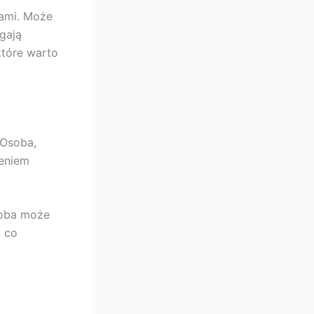
ami. Może
gają
które warto
 Osoba,
ieniem
soba może
, co