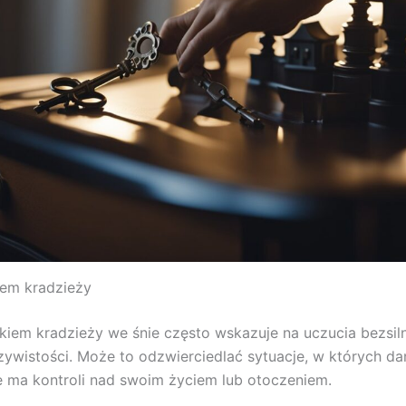
iem kradzieży
kiem kradzieży we śnie często wskazuje na uczucia bezsiln
zywistości. Może to odzwierciedlać sytuacje, w których d
ie ma kontroli nad swoim życiem lub otoczeniem.