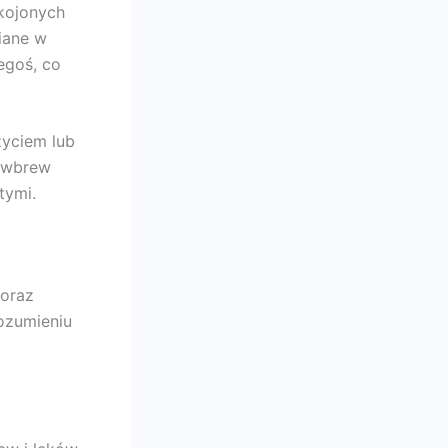
okojonych
niane w
egoś, co
życiem lub
e wbrew
tymi.
 oraz
ozumieniu