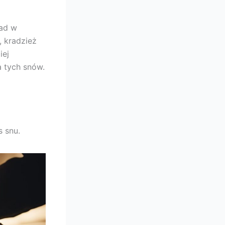
ład w
 kradzież
iej
 tych snów.
 snu.