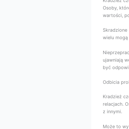
Kradzież cz
Osoby, któr
wartości, p
Skradzione 
wielu mogą 
Nieprzepra
ujawniają w
być odpowie
Odbicia pr
Kradzież cz
relacjach. 
z innymi.
Może to wyn