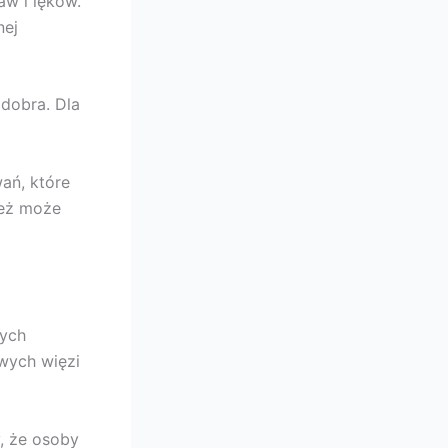
aw i lęków.
nej
dobra. Dla
ań, które
ież może
nych
wych więzi
, że osoby