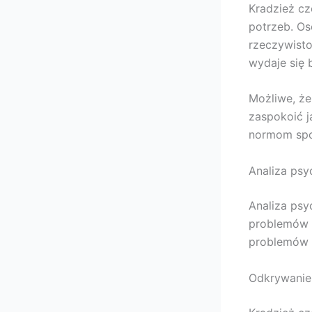
Kradzież cz
potrzeb. Os
rzeczywisto
wydaje się 
Możliwe, że
zaspokoić j
normom społ
Analiza psy
Analiza psy
problemów i
problemów 
Odkrywanie