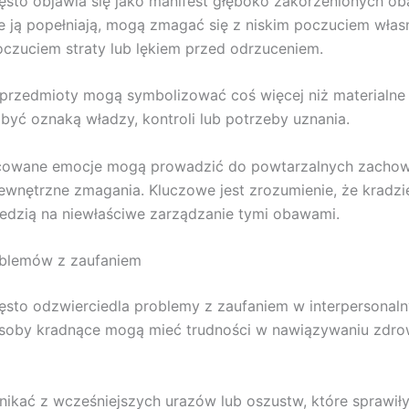
ęsto objawia się jako manifest głęboko zakorzenionych ob
e ją popełniają, mogą zmagać się z niskim poczuciem włas
oczuciem straty lub lękiem przed odrzuceniem.
przedmioty mogą symbolizować coś więcej niż materialne 
być oznaką władzy, kontroli lub potrzeby uznania.
cowane emocje mogą prowadzić do powtarzalnych zachow
ewnętrzne zmagania. Kluczowe jest zrozumienie, że kradz
dzią na niewłaściwe zarządzanie tymi obawami.
oblemów z zaufaniem
ęsto odzwierciedla problemy z zaufaniem w interpersonal
Osoby kradnące mogą mieć trudności w nawiązywaniu zdro
ikać z wcześniejszych urazów lub oszustw, które sprawiły