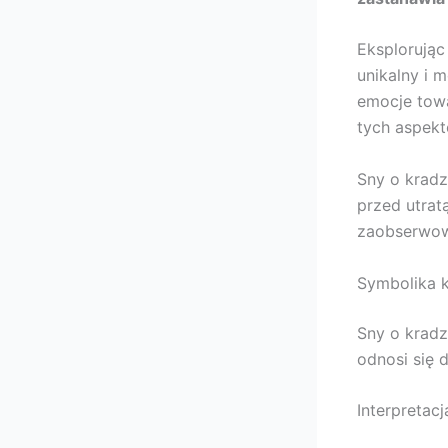
Eksplorując
unikalny i 
emocje towa
tych aspekt
Sny o kradz
przed utrat
zaobserwowa
Symbolika k
Sny o kradz
odnosi się 
Interpretac