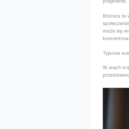
pragnienia.
Różnice te 
społeczeńst
może się wi
koncentrowa
Typowe sce
W snach kra
przedstawio