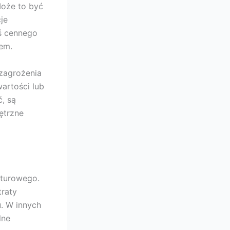
Może to być
je
oś cennego
em.
zagrożenia
artości lub
, są
ętrzne
lturowego.
traty
. W innych
lne