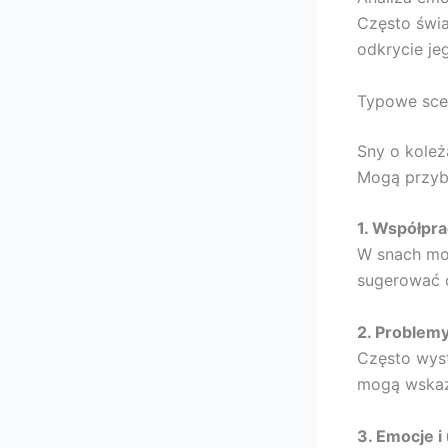
Często świa
odkrycie je
Typowe sce
Sny o koleż
Mogą przybi
1. Współpra
W snach moż
sugerować c
2. Problem
Często wyst
mogą wskaz
3. Emocje i