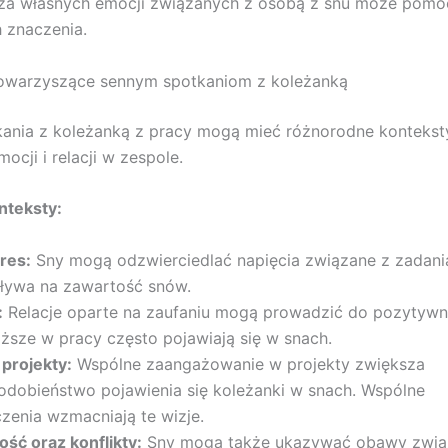
liza własnych emocji związanych z osobą z snu może pom
h znaczenia.
towarzyszące sennym spotkaniom z koleżanką
ania z koleżanką z pracy mogą mieć różnorodne kontekst
ocji i relacji w zespole.
nteksty:
tres:
Sny mogą odzwierciedlać napięcia związane z zadani
ływa na zawartość snów.
:
Relacje oparte na zaufaniu mogą prowadzić do pozytywn
iższe w pracy często pojawiają się w snach.
projekty:
Wspólne zaangażowanie w projekty zwiększa
dobieństwo pojawienia się koleżanki w snach. Wspólne
zenia wzmacniają te wizje.
ść oraz konflikty:
Sny mogą także ukazywać obawy zwią