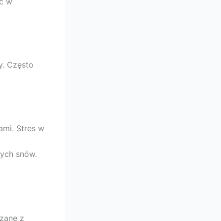
óc w
y. Często
ami. Stres w
ych snów.
zane z