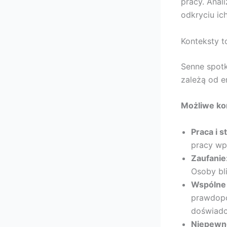
pracy. Ana
odkryciu ic
Konteksty 
Senne spotk
zależą od em
Możliwe ko
Praca i s
pracy wp
Zaufanie
Osoby bl
Wspólne 
prawdopo
doświadc
Niepewno