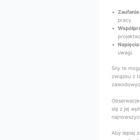
Zaufanie
pracy.
Współpr
projektac
Napięcia
uwagi.
Sny te mog
związku z 
zawodowyc
Obserwacje
się z jej w
najnowszyc
Aby lepiej 