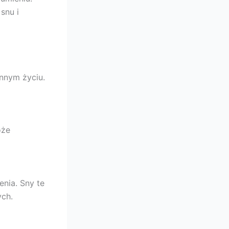
snu i
ennym życiu.
oże
enia. Sny te
ch.