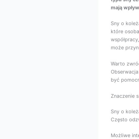
mają wpływ
Sny o koleż
które osoba
współpracy, 
może przyni
Warto zwróc
Obserwacja 
być pomocn
Znaczenie s
Sny o koleż
Często odzw
Możliwe int