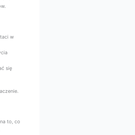
ów.
taci w
ycia
ć się
aczenie.
na to, co
.