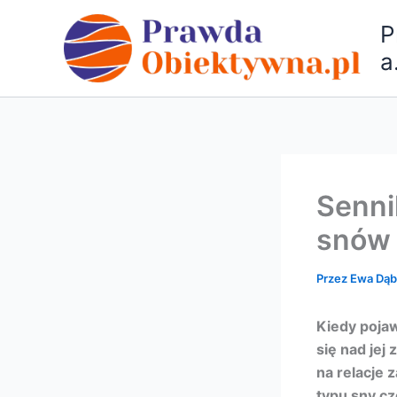
Przejdź
P
do
treści
a
Senni
snów i
Przez
Ewa Dą
Kiedy pojaw
się nad jej
na relacje
typu sny cz