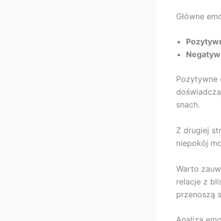
Główne emo
Pozytyw
Negatyw
Pozytywne e
doświadcza
snach.
Z drugiej s
niepokój mo
Warto zauwa
relacje z b
przenoszą s
Analiza em