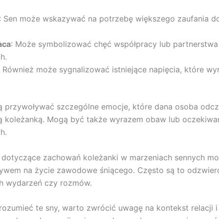
: Sen może wskazywać na potrzebę większego zaufania do 
aca
: Może symbolizować chęć współpracy lub partnerstwa
h.
: Również może sygnalizować istniejące napięcia, które w
ą przywoływać szczególne emocje, które dana osoba odc
tą koleżanką. Mogą być także wyrazem obaw lub oczekiwa
h.
 dotyczące zachowań koleżanki w marzeniach sennych mo
pływem na życie zawodowe śniącego. Często są to odzwierc
h wydarzeń czy rozmów.
zrozumieć te sny, warto zwrócić uwagę na kontekst relacji i