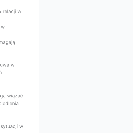
relacji w
 w
ymagają
zuwa w
ń
gą wiązać
iedlenia
 sytuacji w