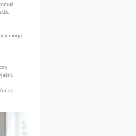
 komuś
cia.
 sny mogą
 czy
jaźni.
ści od