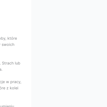
by, które
w swoich
 Strach lub
a.
cje w pracy,
re z kolei
umieniu.