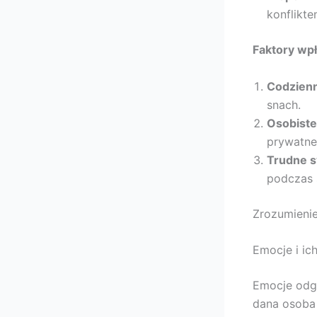
konflikt
Faktory wpł
Codzienn
snach.
Osobiste
prywatne
Trudne s
podczas 
Zrozumienie
Emocje i ic
Emocje odgr
dana osoba 