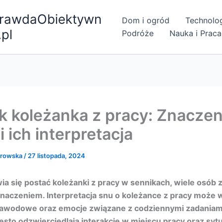
rawdaObiektywn
Dom i ogród
Technolo
.pl
Podróże
Nauka i Praca
k koleżanka z pracy: Znaczen
 ich interpretacja
browska
/
27 listopada, 2024
ia się postać koleżanki z pracy w sennikach, wiele osób 
 znaczeniem. Interpretacja snu o koleżance z pracy moż
 zawodowe oraz emocje związane z codziennymi zadaniam
ęsto odzwierciedlają interakcje w miejscu pracy oraz sytu