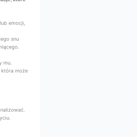
lub emocji,
kiego snu
niącego.
y mu.
, która może
analizować.
yciu.