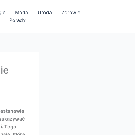
gie
Moda
Uroda
Zdrowie
Porady
ie
zastanawia
e wskazywać
i. Tego
acje, które