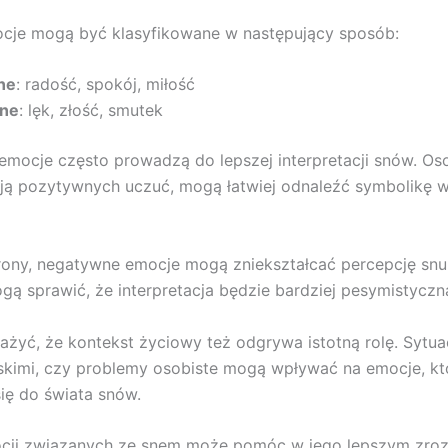
cje mogą być klasyfikowane w następujący sposób:
ne
: radość, spokój, miłość
ne
: lęk, złość, smutek
mocje często prowadzą do lepszej interpretacji snów. Oso
ją pozytywnych uczuć, mogą łatwiej odnaleźć symbolikę 
trony, negatywne emocje mogą zniekształcać percepcję snu.
gą sprawić, że interpretacja będzie bardziej pesymistyczn
żyć, że kontekst życiowy też odgrywa istotną rolę. Sytua
liskimi, czy problemy osobiste mogą wpływać na emocje, któ
ię do świata snów.
ocji związanych ze snem może pomóc w jego lepszym zroz