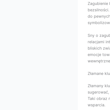
Zagubienie 
bezsilności
do pewnych
symbolizowa
Sny o zagu
relacjami i
bliskich zw
emocje tow
wewnętrzne 
Złamane kl
Złamany klu
sugerować, 
Taki obraz
wsparcia.