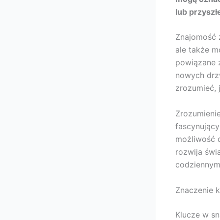
lub przyszł
Znajomość z
ale także 
powiązane 
nowych drzw
zrozumieć, 
Zrozumienie
fascynując
możliwość d
rozwija świ
codziennym
Znaczenie k
Klucze w sn