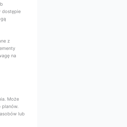
ub
w dostępie
ogą
ane z
lementy
uwagę na
ć
nia. Może
b planów.
zasobów lub