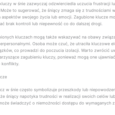
kluczy w śnie zazwyczaj odzwierciedla uczucia frustracji l
. Może to sugerować, że śniący zmaga się z trudnościami 
 aspektów swojego życia lub emocji. Zagubione klucze m
ć brak kontroli lub niepewność co do dalszej drogi.
bionych kluczach mogą także wskazywać na obawy związ
nterpersonalnymi. Osoba może czuć, że utraciła kluczowe e
iązków, co prowadzi do poczucia izolacji. Warto zwrócić 
arzyszące zagubieniu kluczy, ponieważ mogą one ujawnia
konflikty.
ucze
cz w śnie często symbolizuje przeszkody lub niepowodze
że śniący napotyka trudności w realizacji swoich celów lu
 może świadczyć o niemożności dostępu do wymaganych 