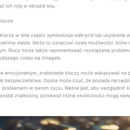
ać ich rolę w obrazie snu.
klucze
 klucza w śnie często symbolizuje odkrycie lub uzyskanie 
pektów siebie. Może to oznaczać nowe możliwości, które o
ym. Klucz może także reprezentować rozwiązanie problem
uższego czasu się zmagała.
ie emocjonalnym, znalezienie kluczy może wskazywać na 
lub bezpieczeństwa. Osoba może czuć, że posiada narzędz
 problemami w swoim życiu. Ważne jest, aby uwzględnić k
 został znaleziony, ponieważ różne okoliczności mogą wpł