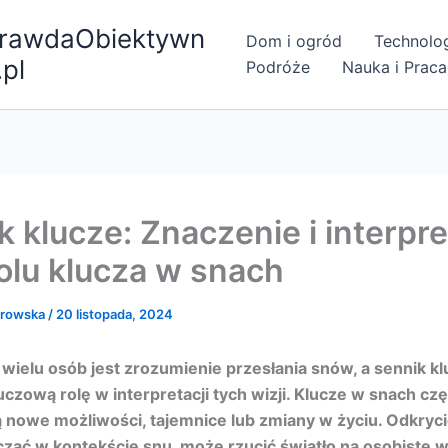
rawdaObiektywn
Dom i ogród
Technolo
.pl
Podróże
Nauka i Praca
k klucze: Znaczenie i interpre
lu klucza w snach
browska
/
20 listopada, 2024
ielu osób jest zrozumienie przesłania snów, a sennik k
czową rolę w interpretacji tych wizji. Klucze w snach cz
 nowe możliwości, tajemnice lub zmiany w życiu. Odkryci
zać w kontekście snu, może rzucić światło na osobiste 