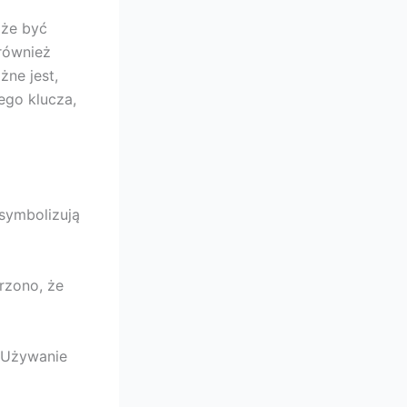
oże być
również
żne jest,
ego klucza,
 symbolizują
rzono, że
. Używanie