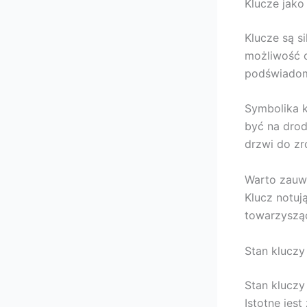
Klucze jako
Klucze są s
możliwość 
podświadom
Symbolika k
być na drod
drzwi do zr
Warto zauwa
Klucz notuj
towarzysząc
Stan kluczy
Stan kluczy
Istotne jes