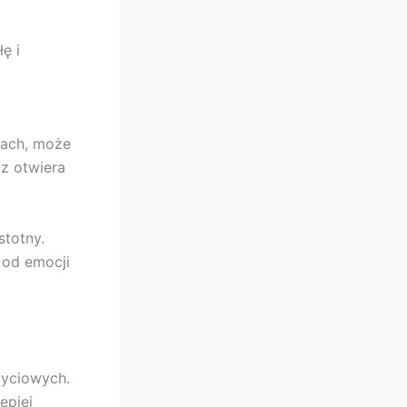
ę i
zach, może
z otwiera
stotny.
 od emocji
życiowych.
epiej