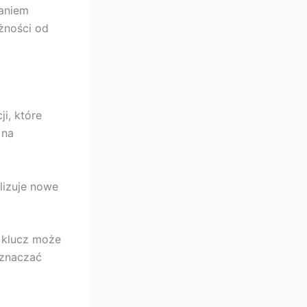
raniem
żności od
i, które
 na
lizuje nowe
y klucz może
oznaczać