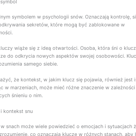
 symbol
ilnym symbolem w psychologii snów. Oznaczają kontrolę, sił
odkrywania sekretów, które mogą być zablokowane w
ości.
luczy wiąże się z ideą otwartości. Osoba, która śni o kluc
ze do odkrycia nowych aspektów swojej osobowości. Kluc
ozumienia samego siebie.
żyć, że kontekst, w jakim klucz się pojawia, również jest i
ąc w marzeniach, może mieć różne znaczenie w zależności
ych śnieniu o nim.
 i kontekst snu
 w snach może wiele powiedzieć o emocjach i sytuacjach 
t zrozumienie, co oznaczają klucze w różnych stanach, aby l