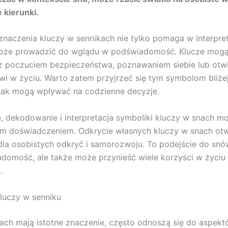
e kierunki.
naczenia kluczy w sennikach nie tylko pomaga w interpret
może prowadzić do wglądu w podświadomość. Klucze mog
z poczuciem bezpieczeństwa, poznawaniem siebie lub otw
i w życiu. Warto zatem przyjrzeć się tym symbolom bliżej
jak mogą wpływać na codzienne decyzje.
, dekodowanie i interpretacja symboliki kluczy w snach m
ym doświadczeniem. Odkrycie własnych kluczy w snach otw
la osobistych odkryć i samorozwoju. To podejście do snów
adomość, ale także może przynieść wiele korzyści w życiu
.
luczy w senniku
ach mają istotne znaczenie, często odnoszą się do aspekt