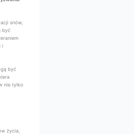
acji snów,
ą być
ieraniem
 i
ogą być
iera
 nie tylko
ów życia,