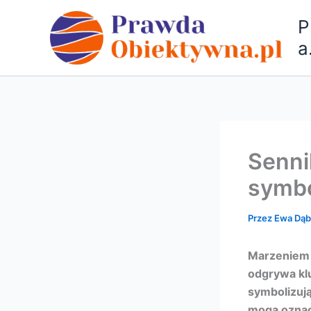
Przejdź
P
do
treści
a
Senni
symbo
Przez
Ewa Dą
Marzeniem w
odgrywa klu
symbolizują
mogą oznac