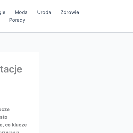
gie
Moda
Uroda
Zdrowie
Porady
tacje
lucze
ęsto
e, co klucze
wyzwania