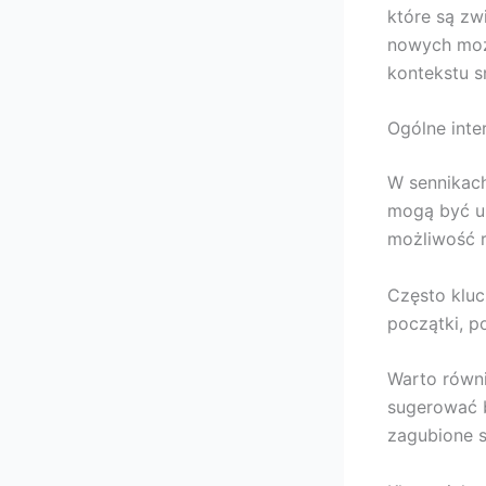
które są zw
nowych możl
kontekstu s
Ogólne inte
W sennikach
mogą być u
możliwość r
Często kluc
początki, p
Warto równi
sugerować 
zagubione s