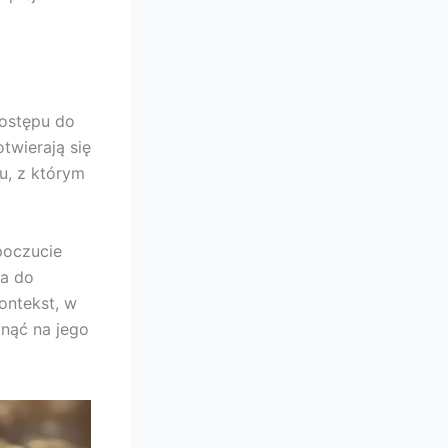
dostępu do
twierają się
u, z którym
poczucie
ia do
ontekst, w
ynąć na jego