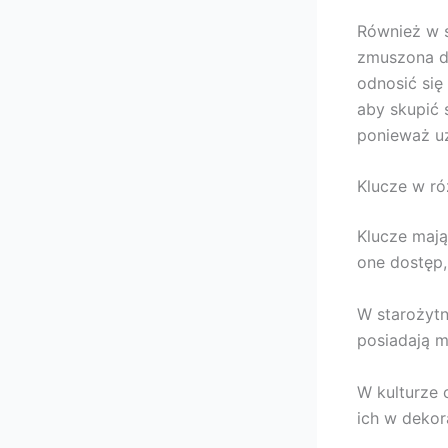
Również w s
zmuszona do
odnosić się
aby skupić 
ponieważ u
Klucze w ró
Klucze mają
one dostęp,
W starożytn
posiadają m
W kulturze 
ich w dekor