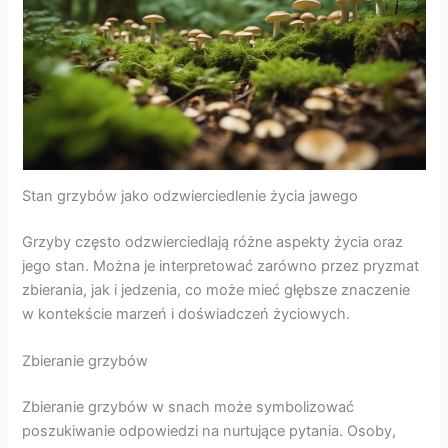
Stan grzybów jako odzwierciedlenie życia jawego
Grzyby często odzwierciedlają różne aspekty życia oraz
jego stan. Można je interpretować zarówno przez pryzmat
zbierania, jak i jedzenia, co może mieć głębsze znaczenie
w kontekście marzeń i doświadczeń życiowych.
Zbieranie grzybów
Zbieranie grzybów w snach może symbolizować
poszukiwanie odpowiedzi na nurtujące pytania. Osoby,