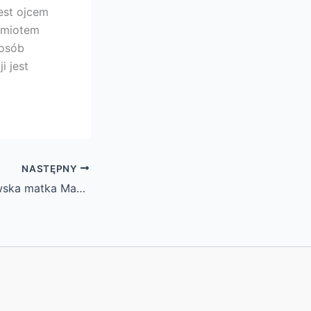
est ojcem
dmiotem
 osób
i jest
NASTĘPNY
Grażyna Musiałowska matka Macieja – kim jest, co robi? Wikipedia