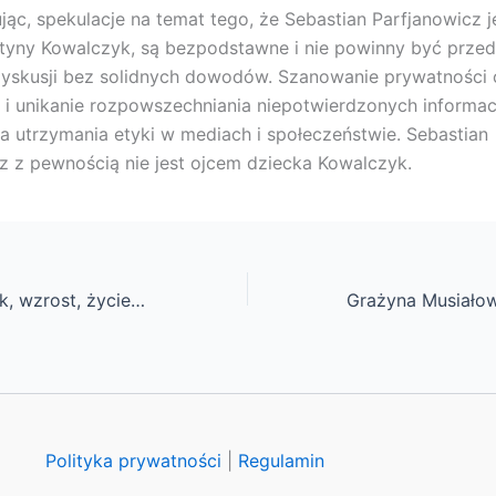
c, spekulacje na temat tego, że Sebastian Parfjanowicz j
styny Kowalczyk, są bezpodstawne i nie powinny być prze
dyskusji bez solidnych dowodów. Szanowanie prywatności
 i unikanie rozpowszechniania niepotwierdzonych informacj
a utrzymania etyki w mediach i społeczeństwie. Sebastian
z z pewnością nie jest ojcem dziecka Kowalczyk.
Olga Łasak – wiek, wzrost, życie prywatne, mąż, dzieci
Polityka prywatności
|
Regulamin