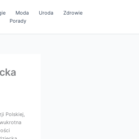
gie
Moda
Uroda
Zdrowie
Porady
ecka
i Polskiej,
dwukrotna
łości
dziecka