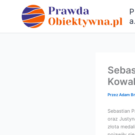
Przejdź
P
do
treści
a
Sebas
Kowal
Przez
Adam B
Sebastian P
oraz Justyn
złota medal
pojawiły si