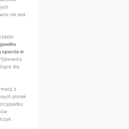
nych
wno nie jest
często
ypadku
ą oparcia w
rfjanowicz
dzące dla
rmacji z
nych plotek
 przypadku
odów
lczyk.