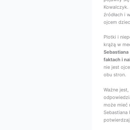
Kowalczyk. 
źródłach i 
ojcem dzie
Plotki i ni
krążą w med
Sebastiana 
faktach i n
nie jest oj
obu stron.
Ważne jest,
odpowiedzi
może mieć 
Sebastiana
potwierdzaj