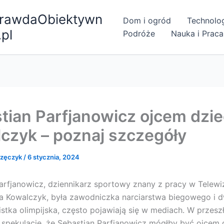
rawdaObiektywn
Dom i ogród
Technolo
.pl
Podróże
Nauka i Praca
tian Parfjanowicz ojcem dzi
czyk – poznaj szczegóły
rzęczyk
/
6 stycznia, 2024
arfjanowicz, dziennikarz sportowy znany z pracy w Telewizj
a Kowalczyk, była zawodniczka narciarstwa biegowego i 
istka olimpijska, często pojawiają się w mediach. W przesz
ę spekulacje, że Sebastian Parfjanowicz mógłby być ojcem 