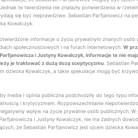
Jednak te twierdzenia nie znalazły potwierdzenia w rzetel
wydają się być nieprawdziwe. Sebastian Parfjanowicz na pe
cka Kowalczyk.
epotwierdzone informacje o życiu prywatnym znanych osób 
iach społecznościowych i na forach internetowych.
W prz
Parfjanowicza i Justyny Kowalczyk, informacje te nie maj
ależy je traktować z dużą dozą sceptycyzmu
. Sebastian Pa
cem dziecka Kowalczyk, a takie spekulacje mogą być krzyw
 by media i opinia publiczna podchodziły do tego typu info
alnością i krytycyzmem. Rozpowszechnianie niepotwierdzo
negatywny wpływ na życie prywatne osób publicznych. W
 Parfjanowicza i Justyny Kowalczyk, nie ma żadnych dow
ących, że Sebastian Parfjanowicz jest ojcem dziecka Kowa