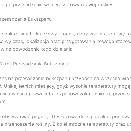
cja po przesadzeniu wspiera zdrowy rozwój rośliny.
rzesadzania Bukszpanu
e bukszpanu to kluczowy proces, który wspiera zdrowy r
aściwy czas, lokalizacja oraz przygotowanie nowego stano
yw na powodzenie tego działania.
Okres Przesadzania Bukszpanu
zas na przesadzanie bukszpanu przypada na wczesną wios
ń. Unikaj letnich miesięcy, gdyż wysokie temperatury mog
zesna wiosna pozwala bukszpanowi zakorzenić się przed 
ym.
e obserwować pogodę. Deszczowe dni są idealne, poniewa
ia przenoszenie rośliny. Z kolei mroźne temperatury oraz 