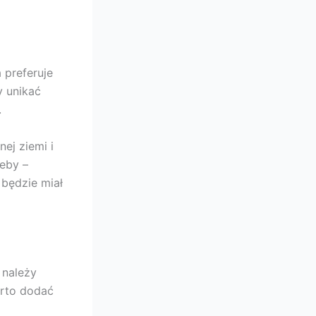
 preferuje
y unikać
.
ej ziemi i
leby –
 będzie miał
 należy
arto dodać