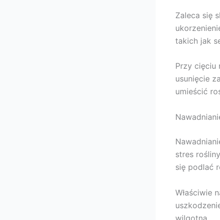
Zaleca się s
ukorzenieni
takich jak s
Przy cięciu
usunięcie z
umieścić roś
Nawadniani
Nawadniani
stres rośli
się podlać 
Właściwie n
uszkodzenie
wilgotna.