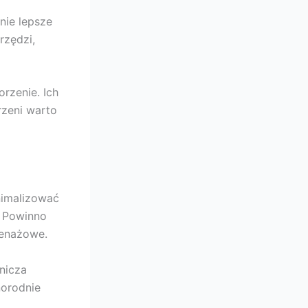
inie lepsze
rzędzi,
rzenie. Ich
rzeni warto
nimalizować
. Powinno
renażowe.
nicza
norodnie