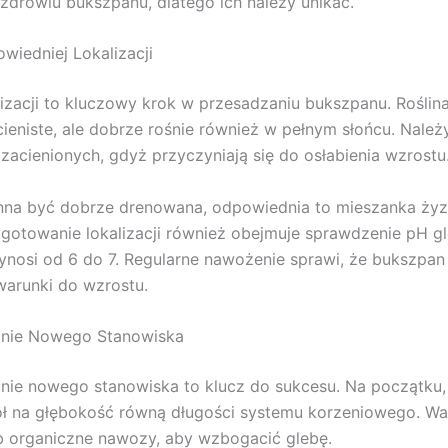
zdrowiu bukszpanu, dlatego ich należy unikać.
iedniej Lokalizacji
izacji to kluczowy krok w przesadzaniu bukszpanu. Roślina
cieniste, ale dobrze rośnie również w pełnym słońcu. Należ
 zacienionych, gdyż przyczyniają się do osłabienia wzrostu
na być dobrze drenowana, odpowiednia to mieszanka żyzn
ygotowanie lokalizacji również obejmuje sprawdzenie pH g
ynosi od 6 do 7. Regularne nawożenie sprawi, że bukszpan
arunki do wzrostu.
nie Nowego Stanowiska
ie nowego stanowiska to klucz do sukcesu. Na początku,
ł na głębokość równą długości systemu korzeniowego. W
b organiczne nawozy, aby wzbogacić glebę.