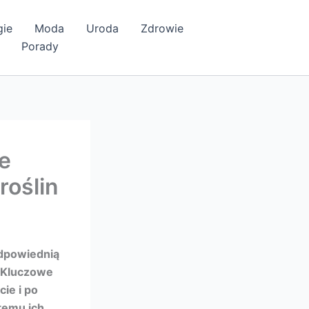
gie
Moda
Uroda
Zdrowie
Porady
e
roślin
dpowiednią
. Kluczowe
ie i po
temu ich