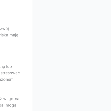
ozwój
wiska mają
nę lub
ą stresować
sezonem
ż wilgotna
upał mogą