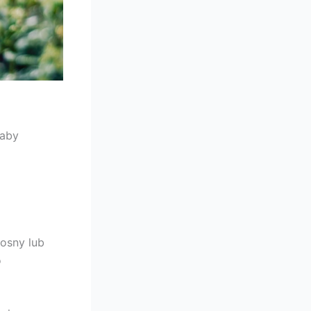
 aby
osny lub
o