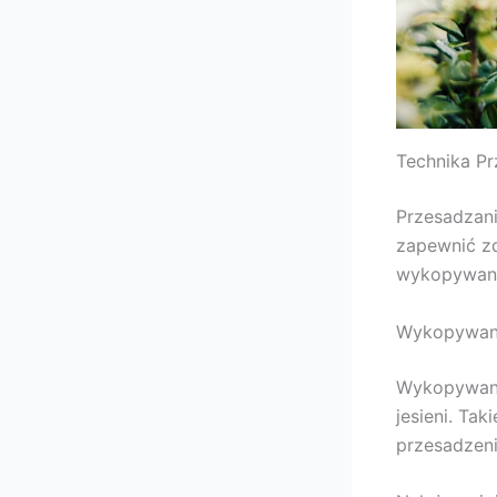
Technika P
Przesadzani
zapewnić zd
wykopywani
Wykopywani
Wykopywani
jesieni. Ta
przesadzeni