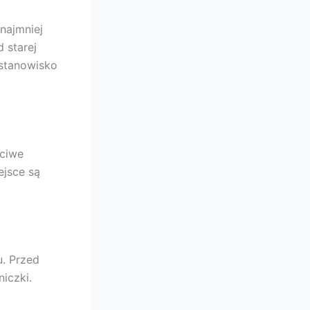
najmniej
 starej
 stanowisko
ściwe
ejsce są
u. Przed
iczki.