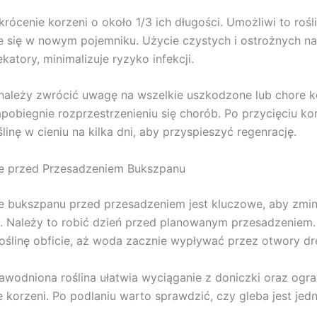
krócenie korzeni o około 1/3 ich długości. Umożliwi to rośl
e się w nowym pojemniku. Użycie czystych i ostrożnych na
ekatory, minimalizuje ryzyko infekcji.
 należy zwrócić uwagę na wszelkie uszkodzone lub chore ko
apobiegnie rozprzestrzenieniu się chorób. Po przycięciu ko
linę w cieniu na kilka dni, aby przyspieszyć regenrację.
e przed Przesadzeniem Bukszpanu
e bukszpanu przed przesadzeniem jest kluczowe, aby zmi
ny. Należy to robić dzień przed planowanym przesadzeniem
roślinę obficie, aż woda zacznie wypływać przez otwory d
awodniona roślina ułatwia wyciąganie z doniczki oraz ogra
 korzeni. Po podlaniu warto sprawdzić, czy gleba jest jed