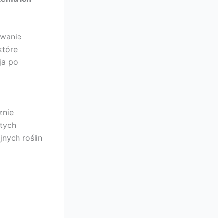
owanie
które
ja po
s
znie
tych
nych roślin