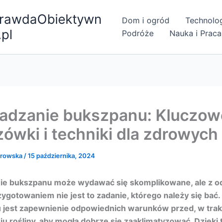
rawdaObiektywn
Dom i ogród
Technolo
.pl
Podróże
Nauka i Praca
adzanie bukszpanu: Kluczow
ówki i techniki dla zdrowych 
browska
/
15 października, 2024
ie bukszpanu może wydawać się skomplikowane, ale z o
zygotowaniem nie jest to zadanie, którego należy się bać
 jest zapewnienie odpowiednich warunków przed, w trakc
u rośliny, aby mogła dobrze się zaaklimatyzować. Dzięki 