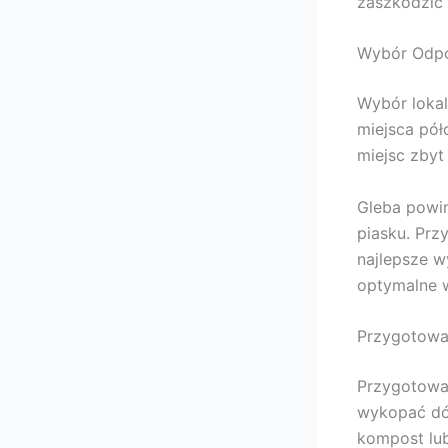
zaszkodzić 
Wybór Odpow
Wybór lokal
miejsca pół
miejsc zbyt
Gleba powin
piasku. Prz
najlepsze w
optymalne w
Przygotowa
Przygotowan
wykopać dó
kompost lu