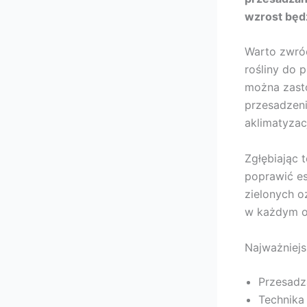
wzrost będz
Warto zwróc
rośliny do 
można zasto
przesadzeni
aklimatyzacj
Zgłębiając 
poprawić e
zielonych o
w każdym o
Najważniejs
Przesadz
Technika