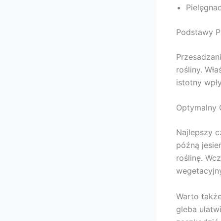
Pielęgna
Podstawy P
Przesadzani
rośliny. Wł
istotny wpł
Optymalny 
Najlepszy c
późną jesie
roślinę. Wc
wegetacyjn
Warto takż
gleba ułatw