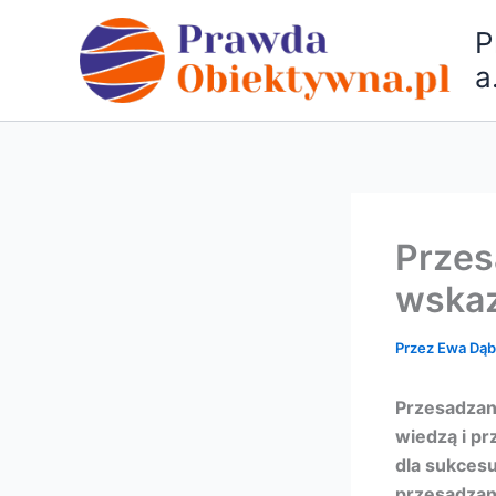
Przejdź
P
do
treści
a
Przes
wskaz
Przez
Ewa Dą
Przesadzan
wiedzą i pr
dla sukcesu
przesadzani