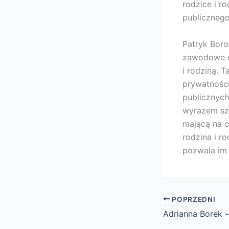
rodzice i r
publicznego
Patryk Boro
zawodowe od
i rodziną. 
prywatności
publicznych
wyrazem sza
mającą na c
rodzina i r
pozwala im 
POPRZEDNI