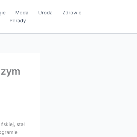
gie
Moda
Uroda
Zdrowie
Porady
 czym
skiej, stał
rogramie