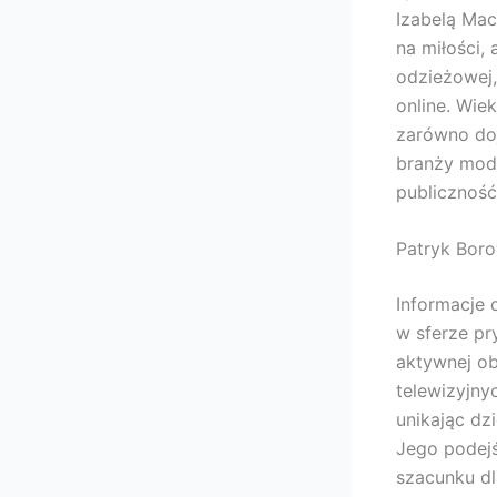
Izabelą Mac
na miłości,
odzieżowej,
online. Wie
zarówno doj
branży mody
publiczność
Patryk Boro
Informacje 
w sferze p
aktywnej ob
telewizyjny
unikając dz
Jego podejś
szacunku dl