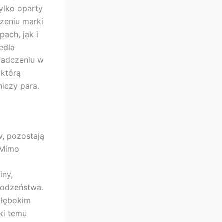
tylko oparty
zeniu marki
ach, jak i
edla
wiadczeniu w
 którą
iczy para.
w, pozostają
 Mimo
iny,
rodzeństwa.
głębokim
ęki temu