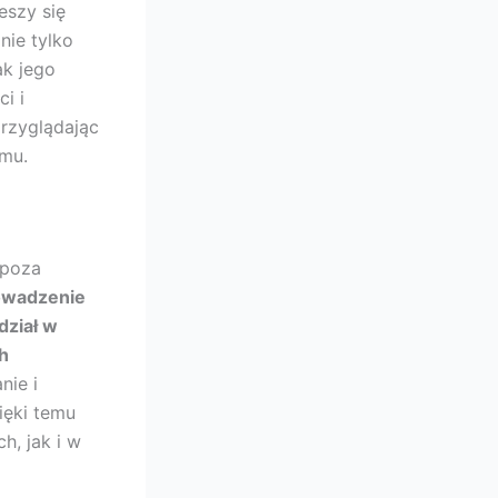
eszy się
nie tylko
ak jego
i i
przyglądając
amu.
 poza
rowadzenie
dział w
h
nie i
ięki temu
h, jak i w