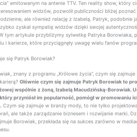
cia” emitowanym na antenie TTV. Ten reality show, który ci
eresowaniem widzów, pozwolił publiczności bliżej poznać 
odzienne, ale również relację z Izabelą. Patryk, podobnie j
szybko zyskał sympatię widzów dzięki swojej autentycznośc
W tym artykule przybliżymy sylwetkę Patryka Borowiaka, 
ciu i karierze, które przyciągnęły uwagę wielu fanów progr
e się Patryk Borowiak?
wiak, znany z programu „Królowe życia”, czym się zajmuje
 karierą?
Głównie czym się zajmuje Patryk Borowiak to p
żowej wspólnie z żoną, Izabelą Macudzińską-Borowiak. U
 który przyniósł im popularność, pomógł w promowaniu ic
.
Czym się zajmuje w branży mody, to nie tylko projektowa
rań, ale także zarządzanie biznesem i rozwijanie marki. Dz
jmuje Borowiak, przekłada się na sukces zarówno w mediac
nesu.