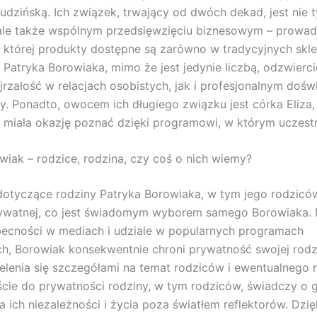
udzińską. Ich związek, trwający od dwóch dekad, jest nie 
 ale także wspólnym przedsięwzięciu biznesowym – prowad
 której produkty dostępne są zarówno w tradycyjnych sklep
k Patryka Borowiaka, mimo że jest jedynie liczbą, odzwierci
rzałość w relacjach osobistych, jak i profesjonalnym doś
. Ponadto, owocem ich długiego związku jest córka Eliza,
 miała okazję poznać dzięki programowi, w którym uczestn
wiak – rodzice, rodzina, czy coś o nich wiemy?
dotyczące rodziny Patryka Borowiaka, w tym jego rodzicó
rywatnej, co jest świadomym wyborem samego Borowiaka.
ecności w mediach i udziale w popularnych programach
ch, Borowiak konsekwentnie chroni prywatność swojej rodz
ielenia się szczegółami na temat rodziców i ewentualnego 
cie do prywatności rodziny, w tym rodziców, świadczy o 
a ich niezależności i życia poza światłem reflektorów. Dzi