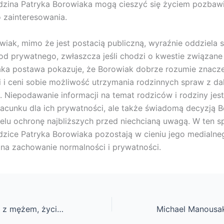
odzina Patryka Borowiaka mogą cieszyć się życiem pozbaw
 zainteresowania.
wiak, mimo że jest postacią publiczną, wyraźnie oddziela 
 prywatnego, zwłaszcza jeśli chodzi o kwestie związane
Taka postawa pokazuje, że Borowiak dobrze rozumie znacz
 i ceni sobie możliwość utrzymania rodzinnych spraw z da
. Niepodawanie informacji na temat rodziców i rodziny jest
cunku dla ich prywatności, ale także świadomą decyzją B
elu ochronę najbliższych przed niechcianą uwagą. W ten s
odzice Patryka Borowiaka pozostają w cieniu jego medialne
na zachowanie normalności i prywatności.
Adrianna Borek – z mężem, życie prywatne, dzieci, ciąża, wiek, wzrost