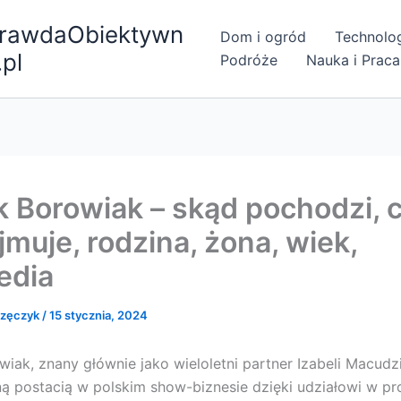
rawdaObiektywn
Dom i ogród
Technolo
.pl
Podróże
Nauka i Praca
k Borowiak – skąd pochodzi,
jmuje, rodzina, żona, wiek,
edia
rzęczyk
/
15 stycznia, 2024
iak, znany głównie jako wieloletni partner Izabeli Macudziń
ną postacią w polskim show-biznesie dzięki udziałowi w p