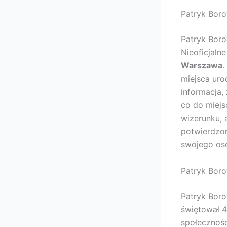
Patryk Boro
Patryk Boro
Nieoficjaln
Warszawa
.
miejsca uro
informacja,
co do miejs
wizerunku, a
potwierdzo
swojego oso
Patryk Borow
Patryk Boro
świętował 4
społecznośc