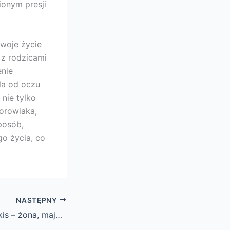
ionym presji
swoje życie
 z rodzicami
enie
la od oczu
 nie tylko
orowiaka,
posób,
go życia, co
NASTĘPNY
Michael Manousakis – żona, majątek, rodzina, dzieci, pochodzenie