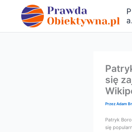
Przejdź
P
do
treści
a
Patry
się za
Wikip
Przez
Adam B
Patryk Borow
się popular