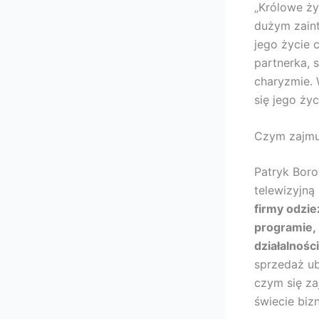
„Królowe ży
dużym zaint
jego życie c
partnerka, 
charyzmie. 
się jego ży
Czym zajmuj
Patryk Boro
telewizyjną
firmy odzie
programie,
działalności
sprzedaż ub
czym się za
świecie biz