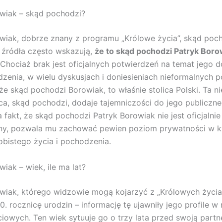
wiak – skąd pochodzi?
wiak, dobrze znany z programu „Królowe życia”, skąd poc
e źródła często wskazują,
że to skąd pochodzi Patryk Boro
 Chociaż brak jest oficjalnych potwierdzeń na temat jego 
dzenia, w wielu dyskusjach i doniesieniach nieformalnych p
 że skąd pochodzi Borowiak, to właśnie stolica Polski. Ta 
ca, skąd pochodzi, dodaje tajemniczości do jego publiczn
 fakt, że skąd pochodzi Patryk Borowiak nie jest oficjalnie
ny, pozwala mu zachować pewien poziom prywatności w k
bistego życia i pochodzenia.
iak – wiek, ile ma lat?
wiak, którego widzowie mogą kojarzyć z „Królowych życia
0. rocznicę urodzin – informację tę ujawniły jego profile w
iowych. Ten wiek sytuuje go o trzy lata przed swoją partn