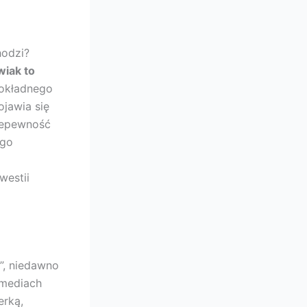
hodzi?
wiak to
dokładnego
ojawia się
niepewność
ego
westii
”, niedawno
 mediach
erką,