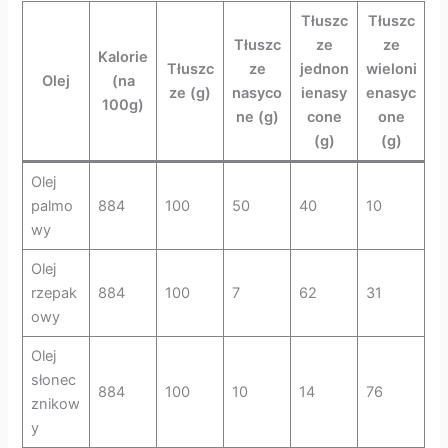
Tłuszc
Tłuszc
Tłuszc
ze
ze
Kalorie
Tłuszc
ze
jednon
wieloni
Olej
(na
ze (g)
nasyco
ienasy
enasyc
100g)
ne (g)
cone
one
(g)
(g)
Olej
palmo
884
100
50
40
10
wy
Olej
rzepak
884
100
7
62
31
owy
Olej
słonec
884
100
10
14
76
znikow
y