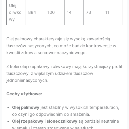
Olej
oliwko
884
100
14
73
11
wy
Olej palmowy charakteryzuje się wysoką zawartością
tłuszczów nasyconych, co może budzić kontrowersje w
kwestii zdrowia sercowo-naczyniowego.
Z kolei olej rzepakowy i oliwkowy mają korzystniejszy profil
tłuszczowy, z większym udziałem tłuszczów
jednonienasyconych.
Cechy użytkowe:
Olej palmowy
jest stabilny w wysokich temperaturach,
co czyni go odpowiednim do smażenia.
Olej rzepakowy
i
słonecznikowy
są bardziej neutralne
w smaku i często stosowane w sałatkach.