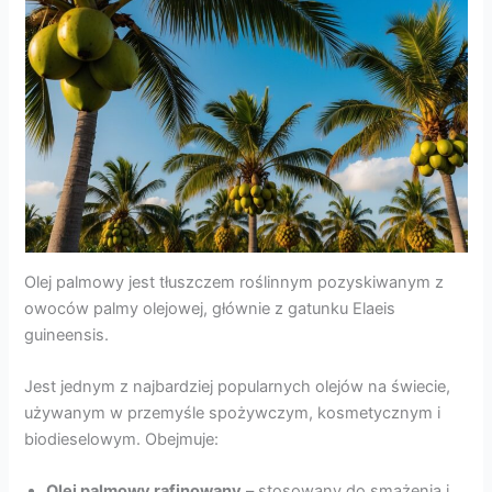
Olej palmowy jest tłuszczem roślinnym pozyskiwanym z
owoców palmy olejowej, głównie z gatunku Elaeis
guineensis.
Jest jednym z najbardziej popularnych olejów na świecie,
używanym w przemyśle spożywczym, kosmetycznym i
biodieselowym. Obejmuje:
Olej palmowy rafinowany
– stosowany do smażenia i