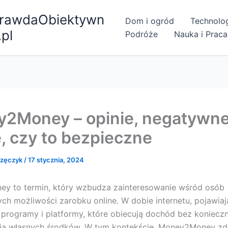
rawdaObiektywn
Dom i ogród
Technolo
.pl
Podróże
Nauka i Praca
2Money – opinie, negatywn
e, czy to bezpieczne
rzęczyk
/
17 stycznia, 2024
y to termin, który wzbudza zainteresowanie wśród osób
ch możliwości zarobku online. W dobie internetu, pojawiaj
programy i platformy, które obiecują dochód bez koniecz
ia własnych środków. W tym kontekście, Money2Money z