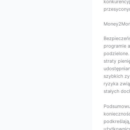
konkurencyj
przesycony
Money2Mone
Bezpieczeńs
programie a
podzielone.
straty pien
udostępnia
szybkich zy
ryzyka zwią
stałych do
Podsumowuj
koniecznośc
podkreślają
użytkownicy