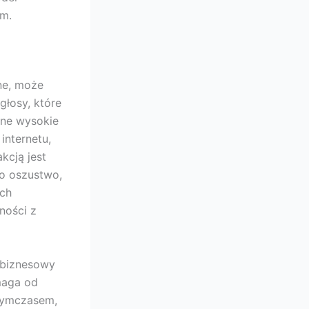
m.
ne, może
głosy, które
ane wysokie
internetu,
kcją jest
o oszustwo,
ich
ności z
 biznesowy
maga od
 Tymczasem,