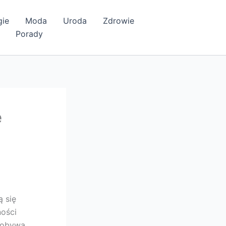
gie
Moda
Uroda
Zdrowie
Porady
e
ą się
ności
dobywa