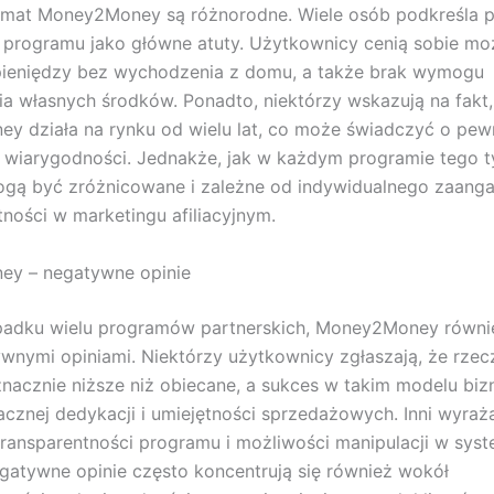
emat Money2Money są różnorodne. Wiele osób podkreśla pr
programu jako główne atuty. Użytkownicy cenią sobie mo
 pieniędzy bez wychodzenia z domu, a także brak wymogu
a własnych środków. Ponadto, niektórzy wskazują na fakt,
y działa na rynku od wielu lat, co może świadczyć o pew
 i wiarygodności. Jednakże, jak w każdym programie tego t
gą być zróżnicowane i zależne od indywidualnego zaang
tności w marketingu afiliacyjnym.
y – negatywne opinie
padku wielu programów partnerskich, Money2Money równi
ywnymi opiniami. Niektórzy użytkownicy zgłaszają, że rzec
znacznie niższe niż obiecane, a sukces w takim modelu b
znej dedykacji i umiejętności sprzedażowych. Inni wyraż
ransparentności programu i możliwości manipulacji w syst
gatywne opinie często koncentrują się również wokół