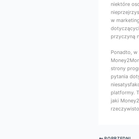
niektóre os
nieprzejrzy
w marketing
dotyczących
przyczyną n
Ponadto, w 
Money2Money
strony pro
pytania dot
niesatysfak
platformy. 
jaki Money2
rzeczywisto
POPRZEDNI