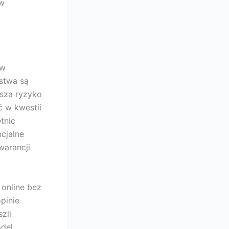
 w
 w
stwa są
jsza ryzyko
ć w kwestii
tnic
cjalne
warancji
online bez
pinie
zli
odel