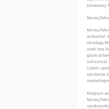
biznesowy 
Money2Mon
Money2Money
wzbudzać wą
określają 
zyski bez k
gdzie schem
ostrożność
często opie
zarobków lu
marketingow
Kolejnym as
Money2Money
użytkownik