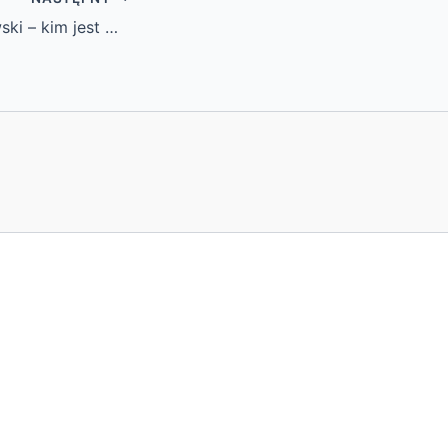
Stanisław Grabowski – kim jest mąż Sanah? Tajemniczy ślub, wiek Stana