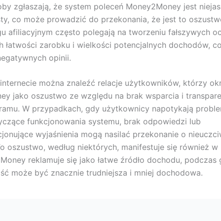
oby zgłaszają, że system poleceń Money2Money jest niejas
sty, co może prowadzić do przekonania, że jest to oszust
u afiliacyjnym często polegają na tworzeniu fałszywych o
 łatwości zarobku i wielkości potencjalnych dochodów, 
egatywnych opinii.
internecie można znaleźć relacje użytkowników, którzy okr
 jako oszustwo ze względu na brak wsparcia i transpare
gramu. W przypadkach, gdy użytkownicy napotykają proble
yczące funkcjonowania systemu, brak odpowiedzi lub
cjonujące wyjaśnienia mogą nasilać przekonanie o nieuczc
To oszustwo, według niektórych, manifestuje się również w
Money reklamuje się jako łatwe źródło dochodu, podczas
ść może być znacznie trudniejsza i mniej dochodowa.