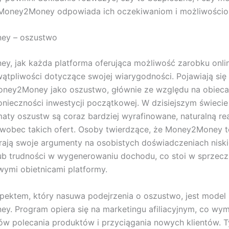
Money2Money odpowiada ich oczekiwaniom i możliwościo
ey – oszustwo
, jak każda platforma oferująca możliwość zarobku onli
tpliwości dotyczące swojej wiarygodności. Pojawiają się 
Money2Money jako oszustwo, głównie ze względu na obiec
onieczności inwestycji początkowej. W dzisiejszym świecie 
aty oszustw są coraz bardziej wyrafinowane, naturalną rea
 wobec takich ofert. Osoby twierdzące, że Money2Money t
rają swoje argumenty na osobistych doświadczeniach nisk
b trudności w wygenerowaniu dochodu, co stoi w sprzecz
ymi obietnicami platformy.
pektem, który nasuwa podejrzenia o oszustwo, jest model
. Program opiera się na marketingu afiliacyjnym, co wy
ów polecania produktów i przyciągania nowych klientów.