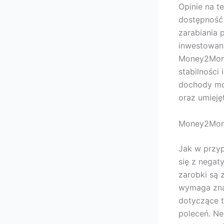
Opinie na t
dostępność 
zarabiania
inwestowani
Money2Mone
stabilności
dochody mo
oraz umieję
Money2Mone
Jak w przy
się z negat
zarobki są 
wymaga znac
dotyczące t
poleceń. Ne