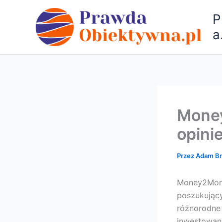
Przejdź
P
do
treści
a
Money
opini
Przez
Adam B
Money2Mone
poszukujący
różnorodne 
inwestowan