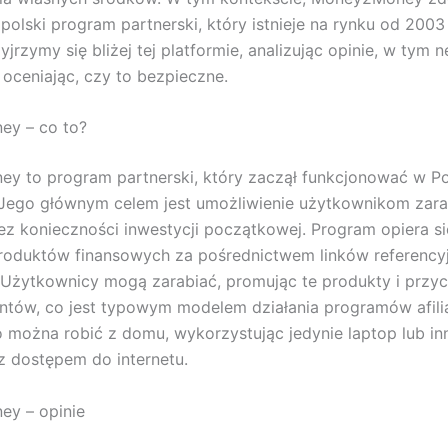
polski program partnerski, który istnieje na rynku od 2003
yjrzymy się bliżej tej platformie, analizując opinie, w tym
z oceniając, czy to bezpieczne.
y – co to?
y to program partnerski, który zaczął funkcjonować w P
Jego głównym celem jest umożliwienie użytkownikom zara
ez konieczności inwestycji początkowej. Program opiera si
roduktów finansowych za pośrednictwem linków referency
. Użytkownicy mogą zarabiać, promując te produkty i przyc
ntów, co jest typowym modelem działania programów afili
 można robić z domu, wykorzystując jedynie laptop lub in
z dostępem do internetu.
y – opinie