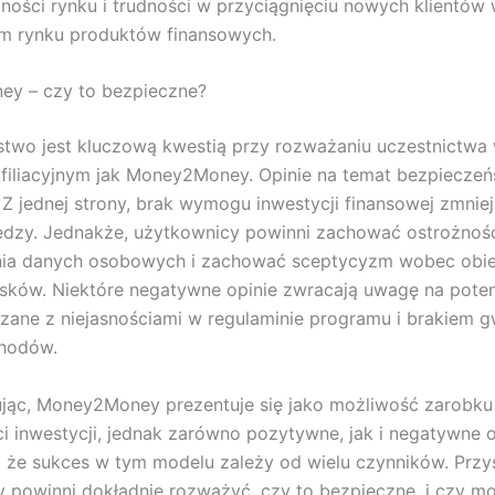
ności rynku i trudności w przyciągnięciu nowych klientów
m rynku produktów finansowych.
y – czy to bezpieczne?
two jest kluczową kwestią przy rozważaniu uczestnictwa
filiacyjnym jak Money2Money. Opinie na temat bezpieczeń
 Z jednej strony, brak wymogu inwestycji finansowej zmnie
iędzy. Jednakże, użytkownicy powinni zachować ostrożnoś
nia danych osobowych i zachować sceptycyzm wobec obie
sków. Niektóre negatywne opinie zwracają uwagę na poten
zane z niejasnościami w regulaminie programu i brakiem g
chodów.
ąc, Money2Money prezentuje się jako możliwość zarobku 
i inwestycji, jednak zarówno pozytywne, jak i negatywne o
, że sukces w tym modelu zależy od wielu czynników. Przys
 powinni dokładnie rozważyć, czy to bezpieczne, i czy m