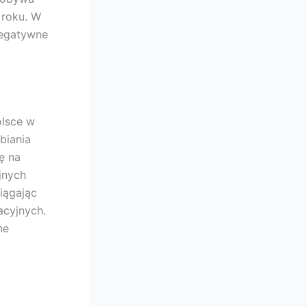
 roku. W
 negatywne
olsce w
biania
ę na
jnych
iągając
acyjnych.
ne