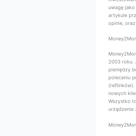
uwagę jako 
artykule prz
opinie, ora
Money2Mone
Money2Mone
2003 roku. 
pieniędzy b
polecaniu p
(reflinków)
nowych klie
Wszystko to
urządzenie 
Money2Mone