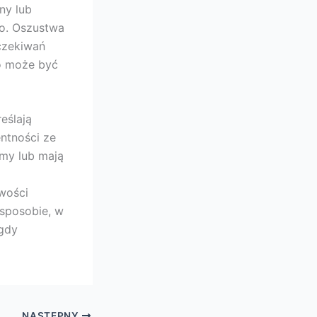
ny lub
wo. Oszustwa
czekiwań
co może być
eślają
ntności ze
my lub mają
iwości
 sposobie, w
 gdy
NASTĘPNY