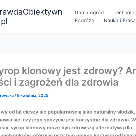
rawdaObiektywn
Dom i ogród
Technolo
.pl
Podróże
Nauka i Praca
yrop klonowy jest zdrowy? An
ści i zagrożeń dla zdrowia
browska
/
9 kwietnia, 2025
wy od lat cieszy się popularnością jako naturalny słodzik,
awia się, czy jego spożycie jest korzystne dla zdrowia. 
ości, syrop klonowy może być zdrowszą alternatywą dla
nych cukrów, oferując przy tym pewne korzyści odżywcz