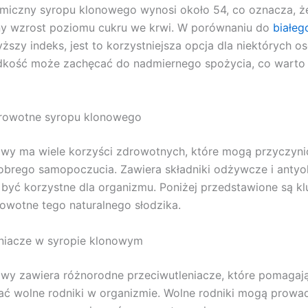
emiczny syropu klonowego wynosi około 54, co oznacza, 
y wzrost poziomu cukru we krwi. W porównaniu do
białeg
ższy indeks, jest to korzystniejsza opcja dla niektórych o
odkość może zachęcać do nadmiernego spożycia, co warto
drowotne syropu klonowego
wy ma wiele korzyści zdrowotnych, które mogą przyczynić
brego samopoczucia. Zawiera składniki odżywcze i antyo
być korzystne dla organizmu. Poniżej przedstawione są k
owotne tego naturalnego słodzika.
eniacze w syropie klonowym
wy zawiera różnorodne przeciwutleniacze, które pomagaj
ać wolne rodniki w organizmie. Wolne rodniki mogą prowa