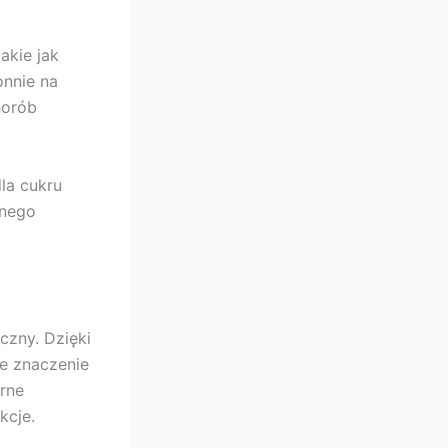
akie jak
nnie na
horób
la cukru
lnego
czny. Dzięki
e znaczenie
rne
kcje.