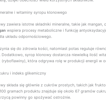
etę, dzięki obecności wielu korzystnych składników.
ineralne i witaminy syropu klonowego
wy zawiera istotne składniki mineralne, takie jak mangan, 
gan
wspiera procesy metaboliczne i funkcję antyoksydacyj
dla układu odpornościowego.
ynia się do zdrowia kości, natomiast potas reguluje rów
w. Dodatkowo, syrop klonowy dostarcza niewielką ilość wit
 (ryboflawiny), która odgrywa rolę w produkcji energii w o
ukru i indeks glikemiczny
wy składa się głównie z cukrów prostych, takich jak frukto
100 gramach produktu znajduje się około 67 gramów cukru
krzycą powinny go spożywać ostrożnie.