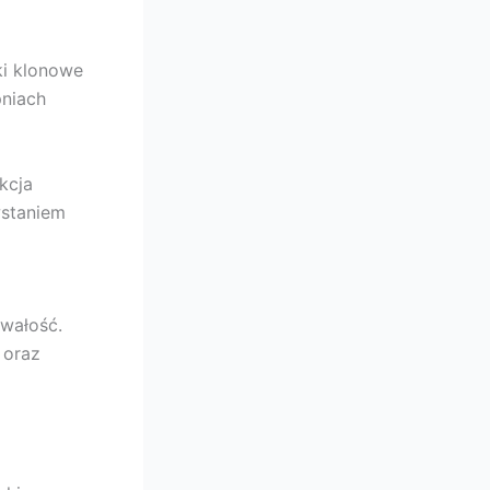
ki klonowe
niach
kcja
wstaniem
wałość.
 oraz