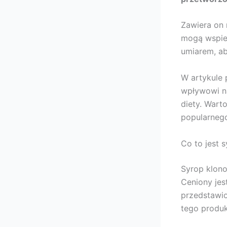
Zawiera on 
mogą wspier
umiarem, a
W artykule 
wpływowi na
diety. Wart
popularneg
Co to jest 
Syrop klono
Ceniony jes
przedstawio
tego produk