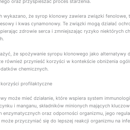
nego oraz przyspieszać proces starzenia.
 wykazano, że syrop klonowy zawiera związki fenolowe, t
esowy i kwas cynamonowy. Te związki mogą działać ochro
pierając zdrowie serca i zmniejszając ryzyko niektórych c
h.
żyć, że spożywanie syropu klonowego jako alternatywy d
e również przynieść korzyści w kontekście obniżenia ogó
odatków chemicznych.
 korzyści profilaktyczne
wy może mieć działanie, które wspiera system immunologi
cynku i manganu, składników minionych mających kluczow
h enzymatycznych oraz odporności organizmu, jego regula
może przyczyniać się do lepszej reakcji organizmu na infe