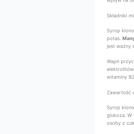
wpływ na di
Składniki m
Syrop klono
potas.
Man
jest ważny 
Wapń przycz
elektrolitó
witaminy B2
Zawartość c
Syrop klono
glukoza. W 
osoby z cu