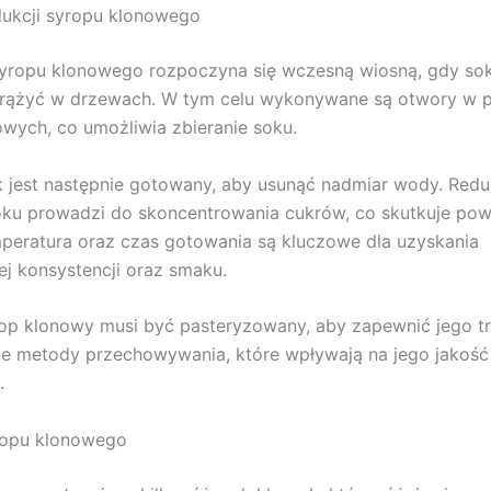
dukcji syropu klonowego
syropu klonowego rozpoczyna się wczesną wiosną, gdy so
krążyć w drzewach. W tym celu wykonywane są otwory w p
wych, co umożliwia zbieranie soku.
 jest następnie gotowany, aby usunąć nadmiar wody. Redu
oku prowadzi do skoncentrowania cukrów, co skutkuje po
peratura oraz czas gotowania są kluczowe dla uzyskania
j konsystencji oraz smaku.
op klonowy musi być pasteryzowany, aby zapewnić jego tr
żne metody przechowywania, które wpływają na jego jakość
.
ropu klonowego