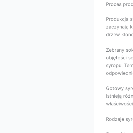
Proces pro
Produkcja 
zaczynają 
drzew klono
Zebrany sok
objętości s
syropu. Tem
odpowiednie
Gotowy syr
Istnieją ró
właściwości
Rodzaje sy