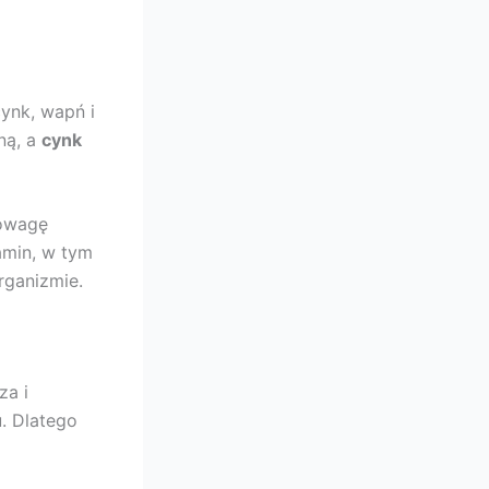
cynk, wapń i
ną, a
cynk
nowagę
amin, w tym
rganizmie.
za i
. Dlatego