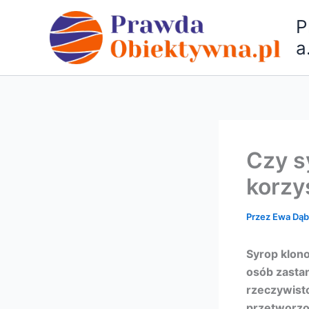
Przejdź
P
do
treści
a
Czy s
korzy
Przez
Ewa Dą
Syrop klono
osób zastan
rzeczywist
przetworzo