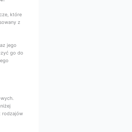
cze, które
osowany z
az jego
czyć go do
tego
owych.
niżej
z rodzajów