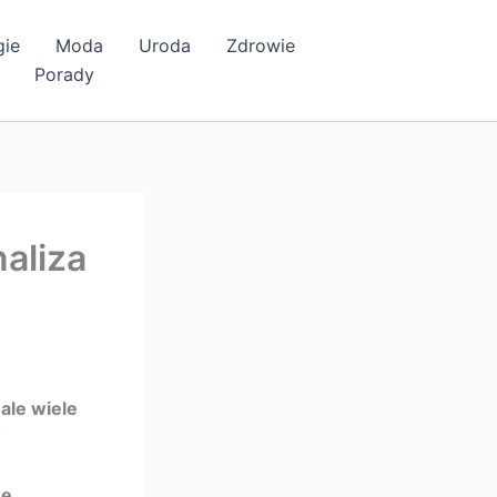
gie
Moda
Uroda
Zdrowie
Porady
aliza
 ale wiele
W
e.