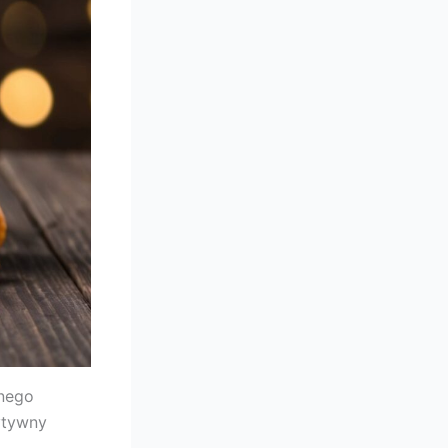
mnego
ytywny