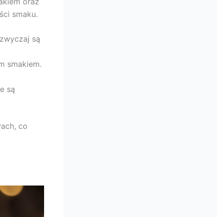
makiem oraz
ości smaku.
azwyczaj są
ym smakiem.
e są
ach, co