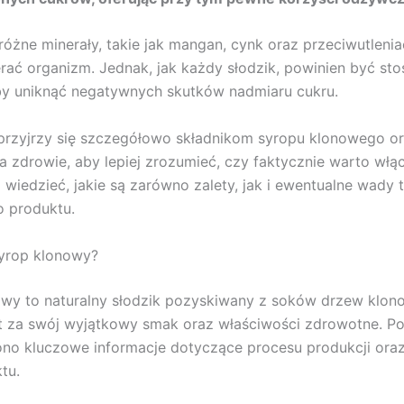
różne minerały, takie jak mangan, cynk oraz przeciwutlenia
ać organizm. Jednak, jak każdy słodzik, powinien być st
by uniknąć negatywnych skutków nadmiaru cukru.
przyjrzy się szczegółowo składnikom syropu klonowego or
 zdrowie, aby lepiej zrozumieć, czy faktycznie warto włą
o wiedzieć, jakie są zarówno zalety, jak i ewentualne wady 
o produktu.
syrop klonowy?
wy to naturalny słodzik pozyskiwany z soków drzew klon
t za swój wyjątkowy smak oraz właściwości zdrowotne. Po
no kluczowe informacje dotyczące procesu produkcji ora
tu.