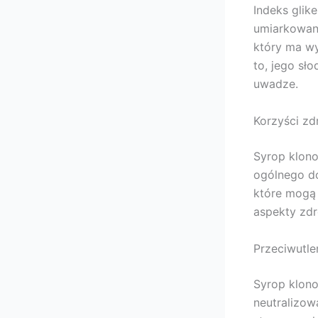
Indeks glik
umiarkowan
który ma wy
to, jego sł
uwadze.
Korzyści z
Syrop klono
ogólnego do
które mogą 
aspekty zdr
Przeciwutl
Syrop klono
neutralizow