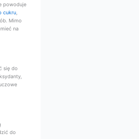
że powoduje
o cukru
,
sób. Mimo
 mieć na
 się do
ksydanty,
luczowe
ą
dzić do