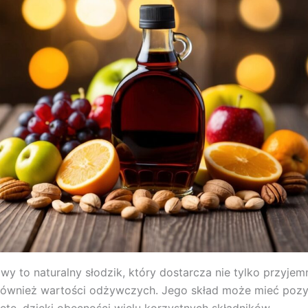
wy to naturalny słodzik, który dostarcza nie tylko przyje
 również wartości odżywczych. Jego skład może mieć poz