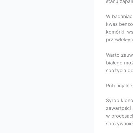
stanu zapal
W badaniach
kwas benzo
komórki, ws
przewlekłyc
Warto zauwa
białego moż
spożycia d
Potencjalne
Syrop klono
zawartości 
w procesac
spożywanie 