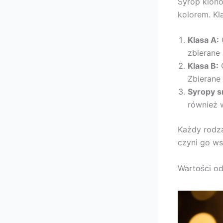
Syrop klono
kolorem. Kl
Klasa A:
O
zbierane
Klasa B:
C
Zbierane 
Syropy 
również w
Każdy rodz
czyni go w
Wartości o