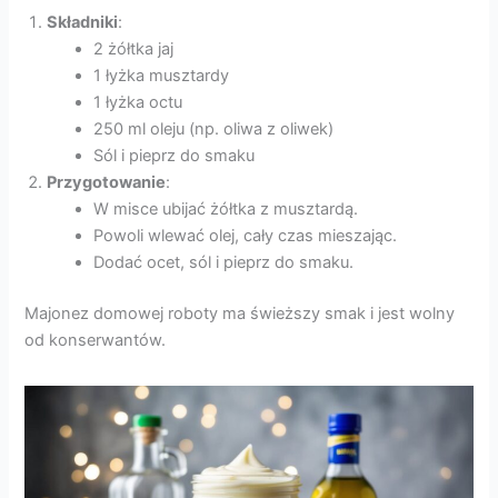
Składniki
:
2 żółtka jaj
1 łyżka musztardy
1 łyżka octu
250 ml oleju (np. oliwa z oliwek)
Sól i pieprz do smaku
Przygotowanie
:
W misce ubijać żółtka z musztardą.
Powoli wlewać olej, cały czas mieszając.
Dodać ocet, sól i pieprz do smaku.
Majonez domowej roboty ma świeższy smak i jest wolny
od konserwantów.