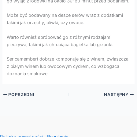
go wyjąć z lodówki na około 30-60 minut przed podaniem.
Może być podawany na desce serów wraz z dodatkami
takimi jak orzechy, oliwki, czy owoce.
Warto również spróbować go z różnymi rodzajami
pieczywa, takimi jak chrupiąca bagietka lub grzanki.
Ser camembert dobrze komponuje się z winem, zwłaszcza
z białym winem lub owocowym cydrem, co wzbogaca
doznania smakowe.
POPRZEDNI
NASTĘPNY
Polityka prywatności
|
Regulamin