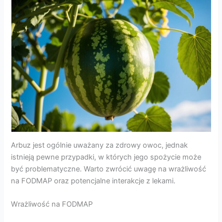
Arbuz jest ogólnie uważany za zdrowy owoc, jednak
istnieją pewne przypadki, w których jego spożycie może
być problematyczne. Warto zwrócić uwagę na wrażliwość
na FODMAP oraz potencjalne interakcje z lekami.
Wrażliwość na FODMAP